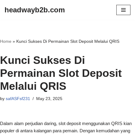
headwayb2b.com
Skip
to
content
Home
»
Kunci Sukses Di Permainan Slot Deposit Melalui QRIS
Kunci Sukses Di
Permainan Slot Deposit
Melalui QRIS
by
safASFsf231
May 23, 2025
Dalam alam perjudian daring, slot deposit menggunakan QRIS kian
populer di antara kalangan para pemain. Dengan kemudahan yang