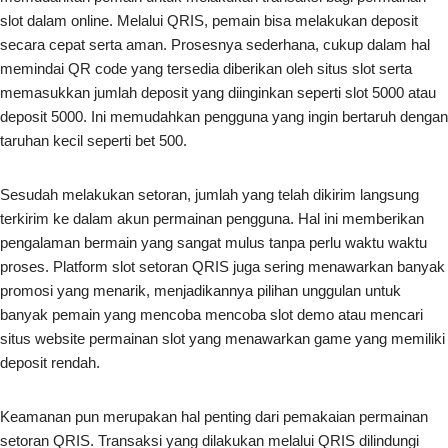
slot dalam online. Melalui QRIS, pemain bisa melakukan deposit
secara cepat serta aman. Prosesnya sederhana, cukup dalam hal
memindai QR code yang tersedia diberikan oleh situs slot serta
memasukkan jumlah deposit yang diinginkan seperti slot 5000 atau
deposit 5000. Ini memudahkan pengguna yang ingin bertaruh dengan
taruhan kecil seperti bet 500.
Sesudah melakukan setoran, jumlah yang telah dikirim langsung
terkirim ke dalam akun permainan pengguna. Hal ini memberikan
pengalaman bermain yang sangat mulus tanpa perlu waktu waktu
proses. Platform slot setoran QRIS juga sering menawarkan banyak
promosi yang menarik, menjadikannya pilihan unggulan untuk
banyak pemain yang mencoba mencoba slot demo atau mencari
situs website permainan slot yang menawarkan game yang memiliki
deposit rendah.
Keamanan pun merupakan hal penting dari pemakaian permainan
setoran QRIS. Transaksi yang dilakukan melalui QRIS dilindungi