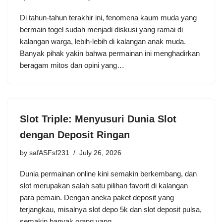
Di tahun-tahun terakhir ini, fenomena kaum muda yang
bermain togel sudah menjadi diskusi yang ramai di
kalangan warga, lebih-lebih di kalangan anak muda.
Banyak pihak yakin bahwa permainan ini menghadirkan
beragam mitos dan opini yang…
Slot Triple: Menyusuri Dunia Slot
dengan Deposit Ringan
by
safASFsf231
July 26, 2026
Dunia permainan online kini semakin berkembang, dan
slot merupakan salah satu pilihan favorit di kalangan
para pemain. Dengan aneka paket deposit yang
terjangkau, misalnya slot depo 5k dan slot deposit pulsa,
semakin banyak orang yang…