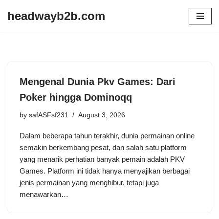
headwayb2b.com
Skip
to
content
Mengenal Dunia Pkv Games: Dari
Poker hingga Dominoqq
by
safASFsf231
August 3, 2026
Dalam beberapa tahun terakhir, dunia permainan online
semakin berkembang pesat, dan salah satu platform
yang menarik perhatian banyak pemain adalah PKV
Games. Platform ini tidak hanya menyajikan berbagai
jenis permainan yang menghibur, tetapi juga
menawarkan…