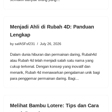
Menjadi Ahli di Rubah 4D: Panduan
Lengkap
by
safASFsf231
July 26, 2026
Dalam dunia hiburan dan permainan daring, Rubah4d
atau Rubah 4d telah menjadi salah satu nama yang
cukup terkenal. Dengan konsep yang inovatif dan
menarik, Rubah 4d menawarkan pengalaman unik bagi
para penggemar permainan daring. Bagi…
Melihat Bambu Lotere: Tips dan Cara