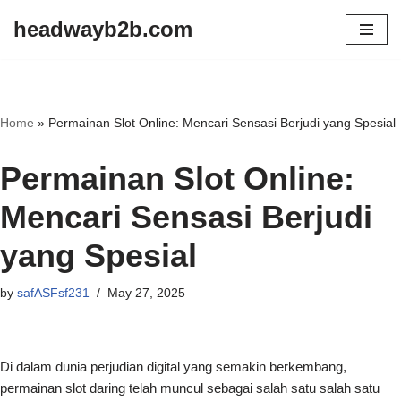
headwayb2b.com
Skip
to
content
Home
»
Permainan Slot Online: Mencari Sensasi Berjudi yang Spesial
Permainan Slot Online:
Mencari Sensasi Berjudi
yang Spesial
by
safASFsf231
May 27, 2025
Di dalam dunia perjudian digital yang semakin berkembang,
permainan slot daring telah muncul sebagai salah satu salah satu