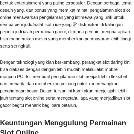
bentuk entertainment yang paling terpopuler. Dengan berbagai tema,
desain yang, dan bonus yang memikat minat, pengalaman slot slot
online menawarkan pengalaman yang istimewa yang unik untuk
semua pennjudi. Salah satu ide yang 常 diskusikan di kalangan
pecinta judi ialah permainan gacor, di mana pemain mengharapkan
bisa menemukan mesin yang memberikan pembayaran lebih tinggi
serta seringkali.
Dengan teknologi yang kian berkembang, perangkat slot daring kini
bisa diakses dengan dengan lebih mudah melalui alat mobile
maupun PC. Ini membuat pengalaman slot menjadi lebih fleksibel
dan menarik, dan memberikan peluang untuk memenangkan
penghargaan besar. Dalam tulisan ini kami akan menjelajahi lebih
jauh tentang slot online serta mengetahui apa yang menjadikan slot
gacor begitu menarik bagi para petaruh.
Keuntungan Menggulung Permainan
Slot Online