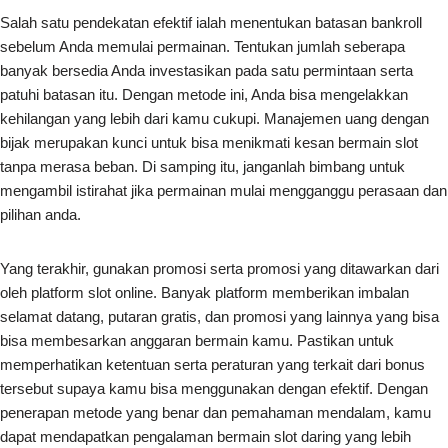
Salah satu pendekatan efektif ialah menentukan batasan bankroll
sebelum Anda memulai permainan. Tentukan jumlah seberapa
banyak bersedia Anda investasikan pada satu permintaan serta
patuhi batasan itu. Dengan metode ini, Anda bisa mengelakkan
kehilangan yang lebih dari kamu cukupi. Manajemen uang dengan
bijak merupakan kunci untuk bisa menikmati kesan bermain slot
tanpa merasa beban. Di samping itu, janganlah bimbang untuk
mengambil istirahat jika permainan mulai mengganggu perasaan dan
pilihan anda.
Yang terakhir, gunakan promosi serta promosi yang ditawarkan dari
oleh platform slot online. Banyak platform memberikan imbalan
selamat datang, putaran gratis, dan promosi yang lainnya yang bisa
bisa membesarkan anggaran bermain kamu. Pastikan untuk
memperhatikan ketentuan serta peraturan yang terkait dari bonus
tersebut supaya kamu bisa menggunakan dengan efektif. Dengan
penerapan metode yang benar dan pemahaman mendalam, kamu
dapat mendapatkan pengalaman bermain slot daring yang lebih