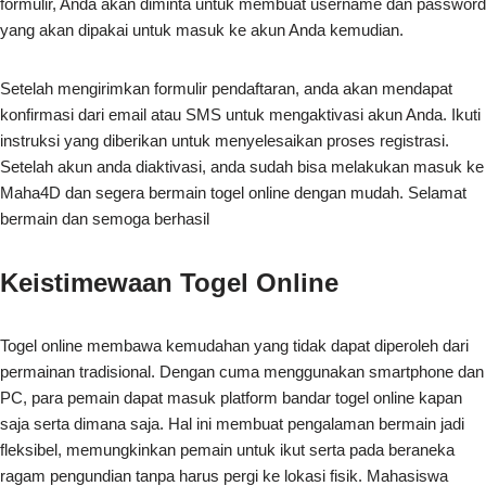
formulir, Anda akan diminta untuk membuat username dan password
yang akan dipakai untuk masuk ke akun Anda kemudian.
Setelah mengirimkan formulir pendaftaran, anda akan mendapat
konfirmasi dari email atau SMS untuk mengaktivasi akun Anda. Ikuti
instruksi yang diberikan untuk menyelesaikan proses registrasi.
Setelah akun anda diaktivasi, anda sudah bisa melakukan masuk ke
Maha4D dan segera bermain togel online dengan mudah. Selamat
bermain dan semoga berhasil
Keistimewaan Togel Online
Togel online membawa kemudahan yang tidak dapat diperoleh dari
permainan tradisional. Dengan cuma menggunakan smartphone dan
PC, para pemain dapat masuk platform bandar togel online kapan
saja serta dimana saja. Hal ini membuat pengalaman bermain jadi
fleksibel, memungkinkan pemain untuk ikut serta pada beraneka
ragam pengundian tanpa harus pergi ke lokasi fisik. Mahasiswa