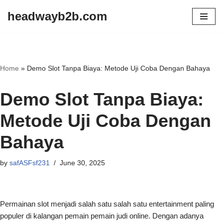
headwayb2b.com
Skip
to
content
Home
»
Demo Slot Tanpa Biaya: Metode Uji Coba Dengan Bahaya
Demo Slot Tanpa Biaya:
Metode Uji Coba Dengan
Bahaya
by
safASFsf231
June 30, 2025
Permainan slot menjadi salah satu salah satu entertainment paling
populer di kalangan pemain pemain judi online. Dengan adanya