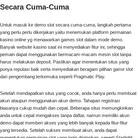
Secara Cuma-Cuma
Untuk masuk ke demo slot secara cuma-cuma, langkah pertama
yang perlu perlu dikerjakan yaitu menemukan platform permainan
kasino online yg menawarkan games slot dalam mode demo.
Banyak website kasino saat ini menyediakan fitur ini, sehingga
pemain dapat menggunakan bermacam-macam mesin slot tanpa
harus melakukan deposit. Pastikan agar menentukan situs yang
punya reputasi baik serta menyediakan beragam pilihan game slot
dari pengembang terkemuka seperti Pragmatic Play.
Setelah mendapatkan situs yang cocok, anda hanya perlu membuat
akun ataupun menggunakan akun demo. Tahapan registrasi
biasanya cukup mudah dan cepat. Beberapa situs memungkinkan
anda untuk cepat mengakses tanpa daftar, namun memiliki akun
demo dapat memberi akses yang lebih banyak kepada fitur-fitur
yang tersedia. Setelah sukses membuat akun, anda dapat
menentukan permainan slot yang ingin dijalankan, seperti Starlight