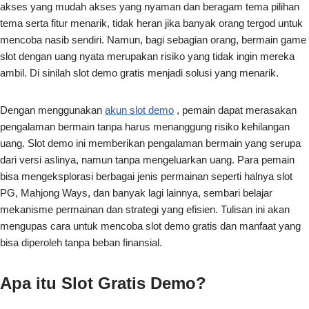
akses yang mudah akses yang nyaman dan beragam tema pilihan
tema serta fitur menarik, tidak heran jika banyak orang tergod untuk
mencoba nasib sendiri. Namun, bagi sebagian orang, bermain game
slot dengan uang nyata merupakan risiko yang tidak ingin mereka
ambil. Di sinilah slot demo gratis menjadi solusi yang menarik.
Dengan menggunakan
akun slot demo
, pemain dapat merasakan
pengalaman bermain tanpa harus menanggung risiko kehilangan
uang. Slot demo ini memberikan pengalaman bermain yang serupa
dari versi aslinya, namun tanpa mengeluarkan uang. Para pemain
bisa mengeksplorasi berbagai jenis permainan seperti halnya slot
PG, Mahjong Ways, dan banyak lagi lainnya, sembari belajar
mekanisme permainan dan strategi yang efisien. Tulisan ini akan
mengupas cara untuk mencoba slot demo gratis dan manfaat yang
bisa diperoleh tanpa beban finansial.
Apa itu Slot Gratis Demo?