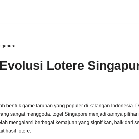
ingapura
 Evolusi Lotere Singapu
h bentuk game taruhan yang populer di kalangan Indonesia. 
ng sangat menggoda, togel Singapore menjadikannya pilihan 
elah mengalami berbagai kemajuan yang signifikan, baik dari
t hasil lotere.