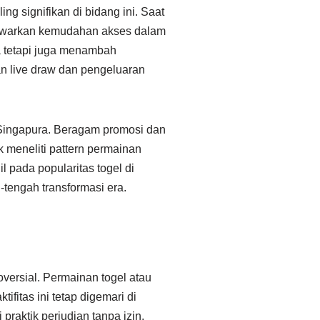
ng signifikan di bidang ini. Saat
nawarkan kemudahan akses dalam
a tetapi juga menambah
 live draw dan pengeluaran
i Singapura. Beragam promosi dan
 meneliti pattern permainan
 pada popularitas togel di
-tengah transformasi era.
oversial. Permainan togel atau
ifitas ini tetap digemari di
praktik perjudian tanpa izin,