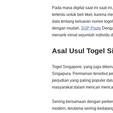
Pada masa digital saat ini saat in
tertentu untuk beli tiket, karen
data tentang keluaran nomor togel
dengan mudah.
SGP Pools
Dengan
menarik minat sejumlah individu d
Asal Usul Togel 
Togel Singapore, yang juga diken
Singapura. Permainan tersebut per
perjudian yang paling populer dal
masyarakat dalam mencari mencari
Seiring bersamaan dengan perkemb
modern, terutama seiring kedatan