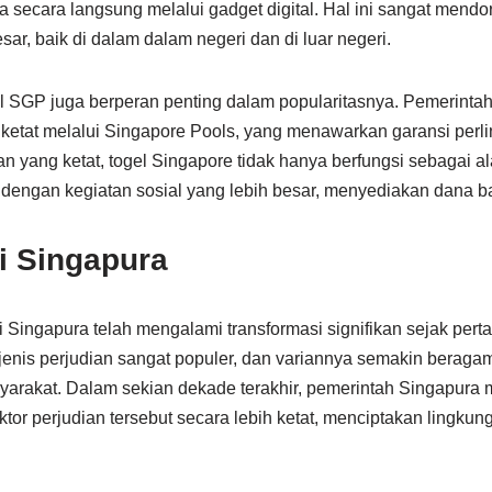
 secara langsung melalui gadget digital. Hal ini sangat men
r, baik di dalam dalam negeri dan di luar negeri.
gel SGP juga berperan penting dalam popularitasnya. Pemerinta
ketat melalui Singapore Pools, yang menawarkan garansi perli
n yang ketat, togel Singapore tidak hanya berfungsi sebagai a
dengan kegiatan sosial yang lebih besar, menyediakan dana bag
i Singapura
Singapura telah mengalami transformasi signifikan sejak perta
enis perjudian sangat populer, dan variannya semakin beragam,
yarakat. Dalam sekian dekade terakhir, pemerintah Singapura
r perjudian tersebut secara lebih ketat, menciptakan lingkung