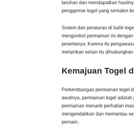
taruhan dan mendapatkan hasilnya
penggemar togel yang semakin besa
Sistem dan peraturan di balik to
mengontrol permainan ini dengan 
pesertanya. Karena itu pengawasa
melainkan selain itu dihubungkan 
Kemajuan Togel d
Perkembangan permainan togel di 
awalnya, permainan togel adalah j
permainan menarik perhatian mas
mengendalikan dan memantau sekto
pemain.