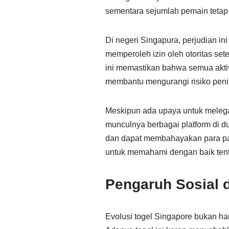
sementara sejumlah pemain tetap me
Di negeri Singapura, perjudian i
memperoleh izin oleh otoritas set
ini memastikan bahwa semua aktiv
membantu mengurangi risiko peni
Meskipun ada upaya untuk melegal
munculnya berbagai platform di du
dan dapat membahayakan para parti
untuk memahami dengan baik tent
Pengaruh Sosial 
Evolusi togel Singapore bukan ha