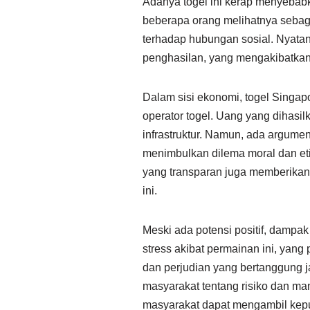
Adanya togel ini kerap menyebabk
beberapa orang melihatnya sebag
terhadap hubungan sosial. Nyatan
penghasilan, yang mengakibatkan
Dalam sisi ekonomi, togel Singap
operator togel. Uang yang dihasi
infrastruktur. Namun, ada argumen
menimbulkan dilema moral dan etik
yang transparan juga memberikan
ini.
Meski ada potensi positif, dampak
stress akibat permainan ini, yan
dan perjudian yang bertanggung j
masyarakat tentang risiko dan man
masyarakat dapat mengambil keput