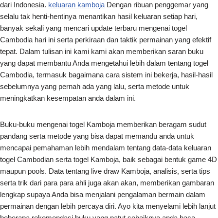
dari Indonesia.
keluaran kamboja
Dengan ribuan penggemar yang
selalu tak henti-hentinya menantikan hasil keluaran setiap hari,
banyak sekali yang mencari update terbaru mengenai togel
Cambodia hari ini serta perkiraan dan taktik permainan yang efektif
tepat. Dalam tulisan ini kami kami akan memberikan saran buku
yang dapat membantu Anda mengetahui lebih dalam tentang togel
Cambodia, termasuk bagaimana cara sistem ini bekerja, hasil-hasil
sebelumnya yang pernah ada yang lalu, serta metode untuk
meningkatkan kesempatan anda dalam ini.
Buku-buku mengenai togel Kamboja memberikan beragam sudut
pandang serta metode yang bisa dapat memandu anda untuk
mencapai pemahaman lebih mendalam tentang data-data keluaran
togel Cambodian serta togel Kamboja, baik sebagai bentuk game 4D
maupun pools. Data tentang live draw Kamboja, analisis, serta tips
serta trik dari para para ahli juga akan akan, memberikan gambaran
lengkap supaya Anda bisa menjalani pengalaman bermain dalam
permainan dengan lebih percaya diri. Ayo kita menyelami lebih lanjut
beberapa rekomendasi buku yang patut sebaiknya anda baca.