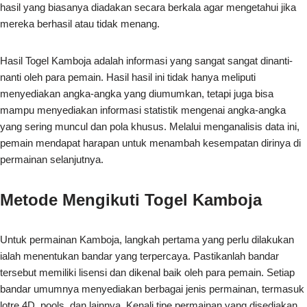
hasil yang biasanya diadakan secara berkala agar mengetahui jika
mereka berhasil atau tidak menang.
Hasil Togel Kamboja adalah informasi yang sangat sangat dinanti-
nanti oleh para pemain. Hasil hasil ini tidak hanya meliputi
menyediakan angka-angka yang diumumkan, tetapi juga bisa
mampu menyediakan informasi statistik mengenai angka-angka
yang sering muncul dan pola khusus. Melalui menganalisis data ini,
pemain mendapat harapan untuk menambah kesempatan dirinya di
permainan selanjutnya.
Metode Mengikuti Togel Kamboja
Untuk permainan Kamboja, langkah pertama yang perlu dilakukan
ialah menentukan bandar yang terpercaya. Pastikanlah bandar
tersebut memiliki lisensi dan dikenal baik oleh para pemain. Setiap
bandar umumnya menyediakan berbagai jenis permainan, termasuk
lotre 4D, pools, dan lainnya. Kenali tipe permainan yang disediakan