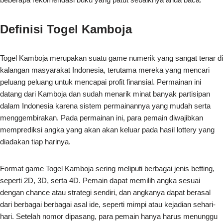
Definisi Togel Kamboja
Togel Kamboja merupakan suatu game numerik yang sangat tenar di
kalangan masyarakat Indonesia, terutama mereka yang mencari
peluang peluang untuk mencapai profit finansial. Permainan ini
datang dari Kamboja dan sudah menarik minat banyak partisipan
dalam Indonesia karena sistem permainannya yang mudah serta
menggembirakan. Pada permainan ini, para pemain diwajibkan
memprediksi angka yang akan akan keluar pada hasil lottery yang
diadakan tiap harinya.
Format game Togel Kamboja sering meliputi berbagai jenis betting,
seperti 2D, 3D, serta 4D. Pemain dapat memilih angka sesuai
dengan chance atau strategi sendiri, dan angkanya dapat berasal
dari berbagai berbagai asal ide, seperti mimpi atau kejadian sehari-
hari. Setelah nomor dipasang, para pemain hanya harus menunggu