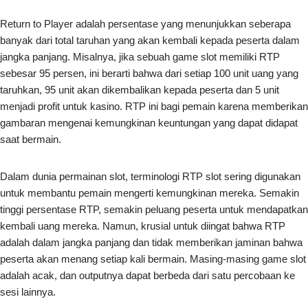
Return to Player adalah persentase yang menunjukkan seberapa
banyak dari total taruhan yang akan kembali kepada peserta dalam
jangka panjang. Misalnya, jika sebuah game slot memiliki RTP
sebesar 95 persen, ini berarti bahwa dari setiap 100 unit uang yang
taruhkan, 95 unit akan dikembalikan kepada peserta dan 5 unit
menjadi profit untuk kasino. RTP ini bagi pemain karena memberikan
gambaran mengenai kemungkinan keuntungan yang dapat didapat
saat bermain.
Dalam dunia permainan slot, terminologi RTP slot sering digunakan
untuk membantu pemain mengerti kemungkinan mereka. Semakin
tinggi persentase RTP, semakin peluang peserta untuk mendapatkan
kembali uang mereka. Namun, krusial untuk diingat bahwa RTP
adalah dalam jangka panjang dan tidak memberikan jaminan bahwa
peserta akan menang setiap kali bermain. Masing-masing game slot
adalah acak, dan outputnya dapat berbeda dari satu percobaan ke
sesi lainnya.