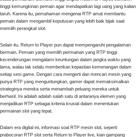
tinggi kemungkinan pemain agar mendapatkan lagi uang yang kalian
taruh. Karena itu, pemahaman mengenai RTP amat membantu
pemain dalam mengambil keputusan yang lebih baik bijak saat
memilih perangkat slot.
Selain itu, Return to Player pun dapat mempengaruhi pengalaman
bermain. Pemain yang memilih permainan yang RTP tinggi
kecenderungan mengalami keuntungan dalam jangka waktu yang
lama, walau tak selalu memberikan kepastian kemenangan dalam
setiap sesi game. Dengan cara mengerti dan mencari mesin yang
punya RTP yang menguntungkan, gamer dapat memaksimalkan
strateginya mereka serta menambah peluang mereka untuk
berhasil. Ini adalah adalah salah satu di antaranya elemen yang
menjadikan RTP sebagai kriteria krusial dalam menentukan
permainan slot yang tepat.
Dalam era digital ini, informasi soal RTP mesin slot, seperti
prabocoran RTP slot serta Return to Player live, kian gampang