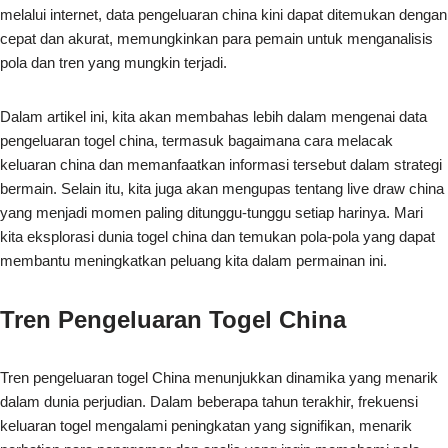
melalui internet, data pengeluaran china kini dapat ditemukan dengan
cepat dan akurat, memungkinkan para pemain untuk menganalisis
pola dan tren yang mungkin terjadi.
Dalam artikel ini, kita akan membahas lebih dalam mengenai data
pengeluaran togel china, termasuk bagaimana cara melacak
keluaran china dan memanfaatkan informasi tersebut dalam strategi
bermain. Selain itu, kita juga akan mengupas tentang live draw china
yang menjadi momen paling ditunggu-tunggu setiap harinya. Mari
kita eksplorasi dunia togel china dan temukan pola-pola yang dapat
membantu meningkatkan peluang kita dalam permainan ini.
Tren Pengeluaran Togel China
Tren pengeluaran togel China menunjukkan dinamika yang menarik
dalam dunia perjudian. Dalam beberapa tahun terakhir, frekuensi
keluaran togel mengalami peningkatan yang signifikan, menarik