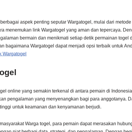
s berbagai aspek penting seputar Wargatogel, mulai dari metod
ra menemukan link Wargatogel yang aman dan tepercaya. Deng
aman bermain dan menikmati setiap detik permainan togel de
an bagaimana Wargatogel dapat menjadi opsi terbaik untuk An
nk Wargatogel
ogel
ogel online yang semakin terkenal di antara pemain di Indones
an pengalaman yang menyenangkan bagi para anggotanya. Dala
tinggi untuk keamanan dan kenyamanan berjudi.
 masyarakat Warga togel, para pemain dapat merasakan hubunga
dengan niat berbagi data, strategi, dan pengalaman. Dengan be