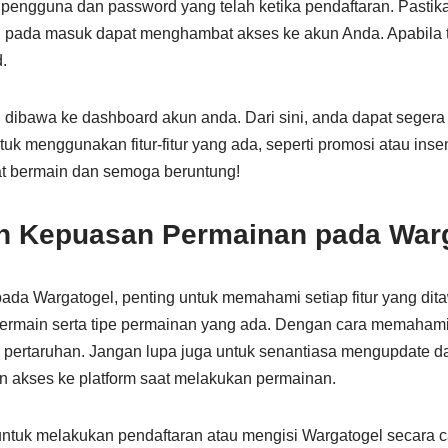
a pengguna dan password yang telah ketika pendaftaran. Pasti
n pada masuk dapat menghambat akses ke akun Anda. Apabila te
.
al dibawa ke dashboard akun anda. Dari sini, anda dapat seger
ntuk menggunakan fitur-fitur yang ada, seperti promosi atau in
t bermain dan semoga beruntung!
n Kepuasan Permainan pada War
a Wargatogel, penting untuk memahami setiap fitur yang dita
 bermain serta tipe permainan yang ada. Dengan cara memahami 
rtaruhan. Jangan lupa juga untuk senantiasa mengupdate dat
n akses ke platform saat melakukan permainan.
untuk melakukan pendaftaran atau mengisi Wargatogel secara c