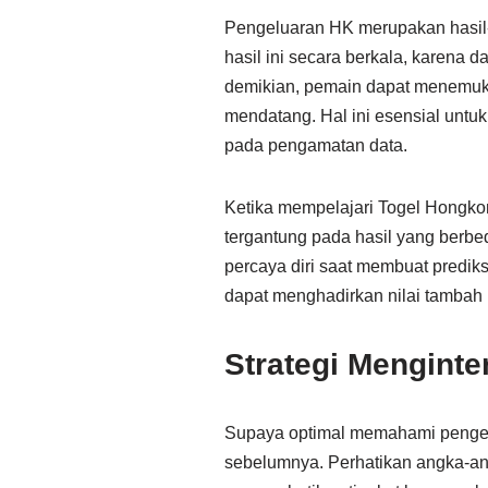
Pengeluaran HK merupakan hasil-h
hasil ini secara berkala, karena 
demikian, pemain dapat menemuk
mendatang. Hal ini esensial untu
pada pengamatan data.
Ketika mempelajari Togel Hongkon
tergantung pada hasil yang berbed
percaya diri saat membuat predi
dapat menghadirkan nilai tambah
Strategi Menginte
Supaya optimal memahami pengelu
sebelumnya. Perhatikan angka-an