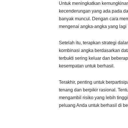
Untuk meningkatkan kemungkinan
kecenderungan yang ada pada dat
banyak muncul. Dengan cara mem
mengenai angka-angka yang lagi 
Setelah itu, terapkan strategi d
kombinasi angka berdasarkan dat
terbukti sering keluar dan bebera
kesempatan untuk berhasil.
Terakhir, penting untuk berpartis
tenang dan berpikir rasional. Ten
mengambil risiko yang lebih ting
peluang Anda untuk berhasil di b