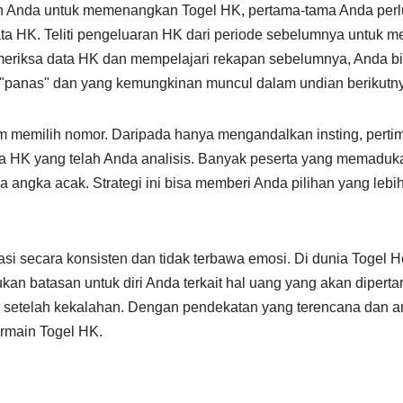
 Anda untuk memenangkan Togel HK, pertama-tama Anda perlu
a HK. Teliti pengeluaran HK dari periode sebelumnya untuk m
eriksa data HK dan mempelajari rekapan sebelumnya, Anda b
"panas" dan yang kemungkinan muncul dalam undian berikutn
alam memilih nomor. Daripada hanya mengandalkan insting, per
a HK yang telah Anda analisis. Banyak peserta yang memaduka
pa angka acak. Strategi ini bisa memberi Anda pilihan yang lebi
ipasi secara konsisten dan tidak terbawa emosi. Di dunia Togel 
tukan batasan untuk diri Anda terkait hal uang yang akan diper
gi setelah kekalahan. Dengan pendekatan yang terencana dan an
ermain Togel HK.