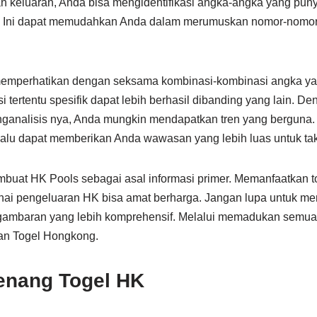
 keluaran, Anda bisa mengidentifikasi angka-angka yang punya
. Ini dapat memudahkan Anda dalam merumuskan nomor-nomor 
 memperhatikan dengan seksama kombinasi-kombinasi angka y
i tertentu spesifik dapat lebih berhasil dibanding yang lain. D
nganalisis nya, Anda mungkin mendapatkan tren yang berguna.
lalu dapat memberikan Anda wawasan yang lebih luas untuk takt
buat HK Pools sebagai asal informasi primer. Memanfaatkan t
enai pengeluaran HK bisa amat berharga. Jangan lupa untuk 
gambaran yang lebih komprehensif. Melalui memadukan semua t
an Togel Hongkong.
enang Togel HK