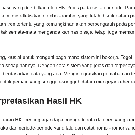
asil yang diterbitkan oleh HK Pools pada setiap periode. Par
data ini merefleksikan nombor-nombor yang telah ditarik dalam
an tren tertentu yang kemungkinan akan berpengaruh pada pe
k tak semata-mata mengandalkan nasib saja, tetapi juga memanf
g, krusial untuk mengerti bagaimana sistem ini bekerja. Tog
a setiap harinya. Dengan cara sistem yang jelas dan terpecaya
ksi berdasarkan data yang ada. Mengintegrasikan pemahaman t
 untuk pemain yang sungguh-sungguh dalam mengejar keberhas
rpretasikan Hasil HK
aran HK, penting agar dapat mengerti pola dan tren yang kem
gka dari periode-periode yang lalu dan catat nomor-nomor ya