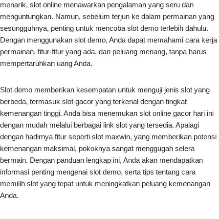
menarik, slot online menawarkan pengalaman yang seru dan
menguntungkan. Namun, sebelum terjun ke dalam permainan yang
sesungguhnya, penting untuk mencoba slot demo terlebih dahulu.
Dengan menggunakan slot demo, Anda dapat memahami cara kerja
permainan, fitur-fitur yang ada, dan peluang menang, tanpa harus
mempertaruhkan uang Anda.
Slot demo memberikan kesempatan untuk menguji jenis slot yang
berbeda, termasuk slot gacor yang terkenal dengan tingkat
kemenangan tinggi. Anda bisa menemukan slot online gacor hari ini
dengan mudah melalui berbagai link slot yang tersedia. Apalagi
dengan hadirnya fitur seperti slot maxwin, yang memberikan potensi
kemenangan maksimal, pokoknya sangat menggugah selera
bermain. Dengan panduan lengkap ini, Anda akan mendapatkan
informasi penting mengenai slot demo, serta tips tentang cara
memilih slot yang tepat untuk meningkatkan peluang kemenangan
Anda.