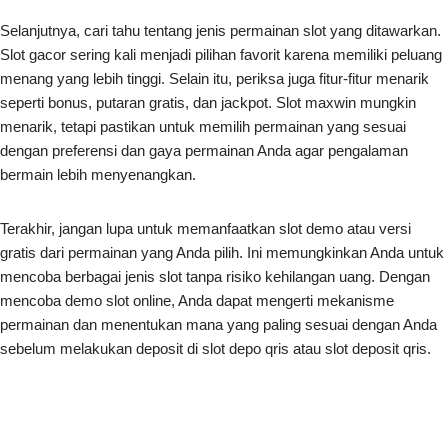
Selanjutnya, cari tahu tentang jenis permainan slot yang ditawarkan.
Slot gacor sering kali menjadi pilihan favorit karena memiliki peluang
menang yang lebih tinggi. Selain itu, periksa juga fitur-fitur menarik
seperti bonus, putaran gratis, dan jackpot. Slot maxwin mungkin
menarik, tetapi pastikan untuk memilih permainan yang sesuai
dengan preferensi dan gaya permainan Anda agar pengalaman
bermain lebih menyenangkan.
Terakhir, jangan lupa untuk memanfaatkan slot demo atau versi
gratis dari permainan yang Anda pilih. Ini memungkinkan Anda untuk
mencoba berbagai jenis slot tanpa risiko kehilangan uang. Dengan
mencoba demo slot online, Anda dapat mengerti mekanisme
permainan dan menentukan mana yang paling sesuai dengan Anda
sebelum melakukan deposit di slot depo qris atau slot deposit qris.