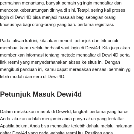
permainan menantang, banyak pemain yg ingin mendaftar dan
mencoba keberuntungan dirinya di sini. Tetapi, sering kali proses
login di Dewi 4D bisa menjadi masalah bagi sebagian orang,
khususnya bagi orang-orang yang baru pertama registrasi.
Pada tulisan kali ini, kita akan meneliti petunjuk dan trik untuk
membuat kamu selalu berhasil saat login di Dewi4d. Kita juga akan
memberikan informasi tentang metode mendaftar di Dewi 4D serta
link resmi yang menyederhanakan akses ke situs ini. Dengan
mengikuti panduan ini, kamu dapat merasakan sensasi bermain yg
lebih mudah dan seru di Dewi 4D.
Petunjuk Masuk Dewi4d
Dalam melakukan masuk di Dewi4d, langkah pertama yang harus
Anda lakukan adalah menjamin anda punya akun yang terdaftar.
Apabila belum, Anda bisa mendaftar terlebih dahulu melalui halaman
daftar Dewi4d yang pada website resmi itu. Pastikan anda