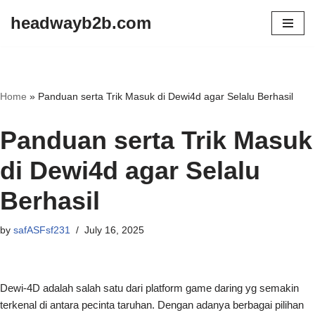
headwayb2b.com
Skip
to
content
Home
»
Panduan serta Trik Masuk di Dewi4d agar Selalu Berhasil
Panduan serta Trik Masuk
di Dewi4d agar Selalu
Berhasil
by
safASFsf231
July 16, 2025
Dewi-4D adalah salah satu dari platform game daring yg semakin
terkenal di antara pecinta taruhan. Dengan adanya berbagai pilihan