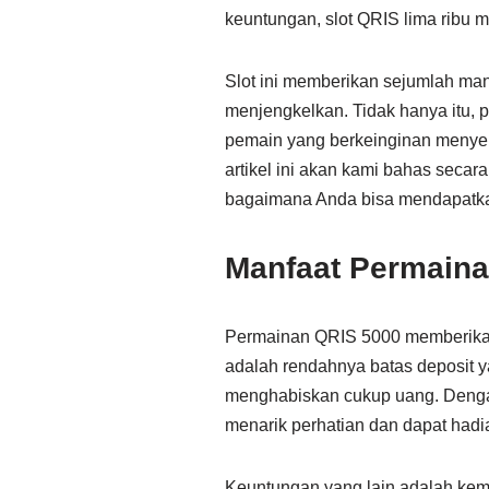
keuntungan, slot QRIS lima ribu 
Slot ini memberikan sejumlah ma
menjengkelkan. Tidak hanya itu, 
pemain yang berkeinginan menyel
artikel ini akan kami bahas seca
bagaimana Anda bisa mendapatkan
Manfaat Permaina
Permainan QRIS 5000 memberikan
adalah rendahnya batas deposit 
menghabiskan cukup uang. Denga
menarik perhatian dan dapat hadi
Keuntungan yang lain adalah kem