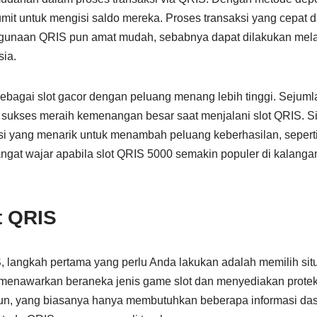
rumit untuk mengisi saldo mereka. Proses transaksi yang cepa
gunaan QRIS pun amat mudah, sebabnya dapat dilakukan melalu
sia.
 sebagai slot gacor dengan peluang menang lebih tinggi. Sejum
ukses meraih kemenangan besar saat menjalani slot QRIS. Sit
 yang menarik untuk menambah peluang keberhasilan, seperti b
ngat wajar apabila slot QRIS 5000 semakin populer di kalang
t QRIS
 langkah pertama yang perlu Anda lakukan adalah memilih situ
h menawarkan beraneka jenis game slot dan menyediakan prote
un, yang biasanya hanya membutuhkan beberapa informasi dasa