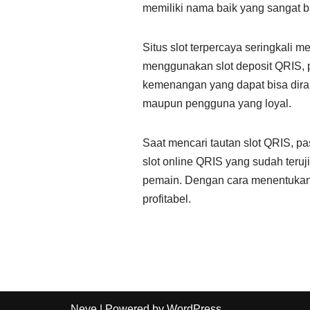
memiliki nama baik yang sangat b
Situs slot terpercaya seringkali
menggunakan slot deposit QRIS, 
kemenangan yang dapat bisa dirai
maupun pengguna yang loyal.
Saat mencari tautan slot QRIS, pa
slot online QRIS yang sudah ter
pemain. Dengan cara menentukan
profitabel.
Neve
| Powered by
WordPress