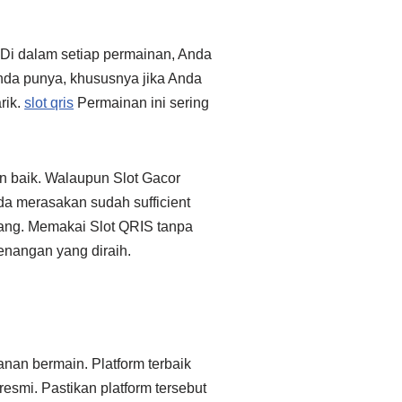
 Di dalam setiap permainan, Anda
Anda punya, khususnya jika Anda
rik.
slot qris
Permainan ini sering
n baik. Walaupun Slot Gacor
nda merasakan sudah sufficient
uang. Memakai Slot QRIS tanpa
enangan yang diraih.
nan bermain. Platform terbaik
smi. Pastikan platform tersebut