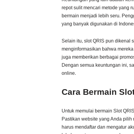
repot sulit mencari metode yang 
bermain menjadi lebih seru. Peng
yang banyak digunakan di Indone
Selain itu, slot QRIS pun dikenal
menginformasikan bahwa mereka s
juga memberikan berbagai promosi
Dengan semua keuntungan ini, sa
online.
Cara Bermain Slo
Untuk memulai bermain Slot QRIS,
Pastikan website yang Anda pili
harus mendaftar dan mengatur ak