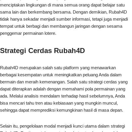
menciptakan lingkungan di mana semua orang dapat belajar satu
sama lain dan berkembang bersama. Dengan demikian, Rubah4D
tidak hanya sekadar menjadi sumber informasi, tetapi juga menjadi
tempat untuk berbagi dan membangun jaringan dengan sesama
penggemar permainan lotere.
Strategi Cerdas Rubah4D
Rubah4D merupakan salah satu platform yang menawarkan
berbagai kesempatan untuk meningkatkan peluang Anda dalam
bermain dan meraih kemenangan. Salah satu strategi cerdas yang
dapat diterapkan adalah dengan memahami pola permainan yang
ada. Melalui analisis mendalam terhadap hasil sebelumnya, Anda
bisa mencari tahu tren atau kebiasaan yang mungkin muncul,
sehingga dapat memprediksi kemungkinan hasil di masa depan.
Selain itu, pengelolaan modal menjadi kunci utama dalam strategi