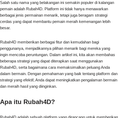
Salah satu nama yang belakangan ini semakin populer di kalangan
pemain adalah Rubah4D. Platform ini tidak hanya menawarkan
berbagai jenis permainan menarik, tetapi juga beragam strategi
cerdas yang dapat membantu pemain meraih kemenangan lebih
besar.
Rubah4D memberikan berbagai fitur dan kemudahan bagi
penggunanya, menjadikannya pilihan menarik bagi mereka yang
ingin mencoba peruntungan. Dalam artikel ini, kita akan membahas
beberapa strategi yang dapat diterapkan saat menggunakan
Rubah4D, serta bagaimana cara memaksimalkan peluang Anda
dalam bermain. Dengan pemahaman yang baik tentang platform dan
strategi yang efektif, Anda dapat meningkatkan pengalaman bermain
dan meraih hasil yang diinginkan.
Apa itu Rubah4D?
Rubah4D adalah sebuah platform yang dirancang untuk memberikan