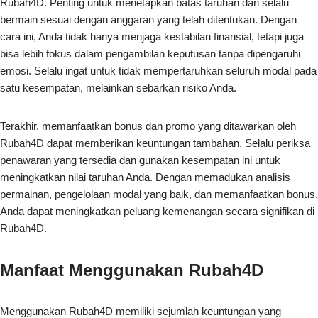
Rubah4D. Penting untuk menetapkan batas taruhan dan selalu
bermain sesuai dengan anggaran yang telah ditentukan. Dengan
cara ini, Anda tidak hanya menjaga kestabilan finansial, tetapi juga
bisa lebih fokus dalam pengambilan keputusan tanpa dipengaruhi
emosi. Selalu ingat untuk tidak mempertaruhkan seluruh modal pada
satu kesempatan, melainkan sebarkan risiko Anda.
Terakhir, memanfaatkan bonus dan promo yang ditawarkan oleh
Rubah4D dapat memberikan keuntungan tambahan. Selalu periksa
penawaran yang tersedia dan gunakan kesempatan ini untuk
meningkatkan nilai taruhan Anda. Dengan memadukan analisis
permainan, pengelolaan modal yang baik, dan memanfaatkan bonus,
Anda dapat meningkatkan peluang kemenangan secara signifikan di
Rubah4D.
Manfaat Menggunakan Rubah4D
Menggunakan Rubah4D memiliki sejumlah keuntungan yang