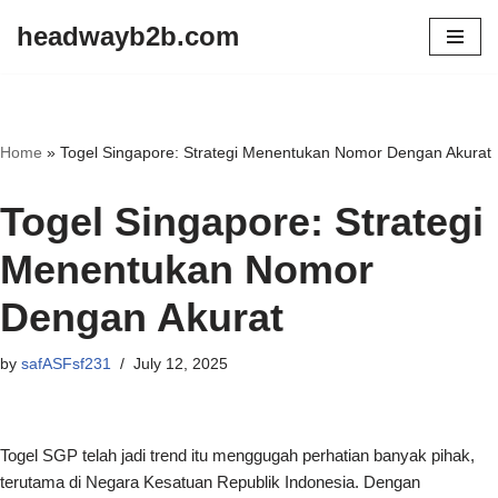
headwayb2b.com
Skip
to
content
Home
»
Togel Singapore: Strategi Menentukan Nomor Dengan Akurat
Togel Singapore: Strategi
Menentukan Nomor
Dengan Akurat
by
safASFsf231
July 12, 2025
Togel SGP telah jadi trend itu menggugah perhatian banyak pihak,
terutama di Negara Kesatuan Republik Indonesia. Dengan