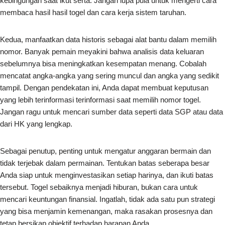
kebingungan saat ikut serta. Jangan lupa pula untuk mengerti cara
membaca hasil hasil togel dan cara kerja sistem taruhan.
Kedua, manfaatkan data historis sebagai alat bantu dalam memilih
nomor. Banyak pemain meyakini bahwa analisis data keluaran
sebelumnya bisa meningkatkan kesempatan menang. Cobalah
mencatat angka-angka yang sering muncul dan angka yang sedikit
tampil. Dengan pendekatan ini, Anda dapat membuat keputusan
yang lebih terinformasi terinformasi saat memilih nomor togel.
Jangan ragu untuk mencari sumber data seperti data SGP atau data
dari HK yang lengkap.
Sebagai penutup, penting untuk mengatur anggaran bermain dan
tidak terjebak dalam permainan. Tentukan batas seberapa besar
Anda siap untuk menginvestasikan setiap harinya, dan ikuti batas
tersebut. Togel sebaiknya menjadi hiburan, bukan cara untuk
mencari keuntungan finansial. Ingatlah, tidak ada satu pun strategi
yang bisa menjamin kemenangan, maka rasakan prosesnya dan
tetap bersikap objektif terhadap harapan Anda.