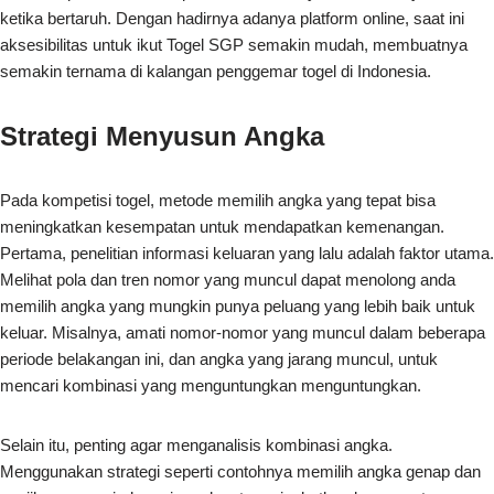
ketika bertaruh. Dengan hadirnya adanya platform online, saat ini
aksesibilitas untuk ikut Togel SGP semakin mudah, membuatnya
semakin ternama di kalangan penggemar togel di Indonesia.
Strategi Menyusun Angka
Pada kompetisi togel, metode memilih angka yang tepat bisa
meningkatkan kesempatan untuk mendapatkan kemenangan.
Pertama, penelitian informasi keluaran yang lalu adalah faktor utama.
Melihat pola dan tren nomor yang muncul dapat menolong anda
memilih angka yang mungkin punya peluang yang lebih baik untuk
keluar. Misalnya, amati nomor-nomor yang muncul dalam beberapa
periode belakangan ini, dan angka yang jarang muncul, untuk
mencari kombinasi yang menguntungkan menguntungkan.
Selain itu, penting agar menganalisis kombinasi angka.
Menggunakan strategi seperti contohnya memilih angka genap dan