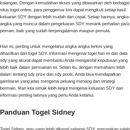
kalangan. Dengan kemudahan akses yang ditawarkan oleh berbagai
situs togel online, para penggemar kini dapat mengikuti setiap hasil
keluaran SDY dengan lebih mudah dan cepat. Setiap harinya, angka-
angka yang muncul dalam pengeluaran SDY menarik perhatian para
pemain, baik yang sudah berpengalaman maupun pemula.
Hari ini, penting untuk mengetahui angka-angka terkini yang
dihasilkan dari togel SDY. Informasi mengenai togel hari ini dan data
sdy yang akurat dapat membantu Anda mengambil keputusan yang
lebih baik dalam permainan ini. Selain itu, dengan memahami lebih
dalam tentang sdy prize dan sdy pools, Anda bisa mendapatkan
gambaran yang jelas mengenai peluang menang dan strategi
bermain. Mari kita simak lebih lanjut mengenai keluaran SDY dan
informasi penting lainnya yang perlu Anda ketahui.
Panduan Togel Sidney
Togel Sidney, atau yang lebih dikenal sebagai SDY, merupakan salah