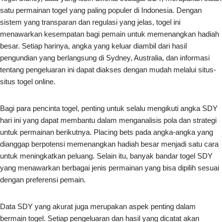
satu permainan togel yang paling populer di Indonesia. Dengan
sistem yang transparan dan regulasi yang jelas, togel ini
menawarkan kesempatan bagi pemain untuk memenangkan hadiah
besar. Setiap harinya, angka yang keluar diambil dari hasil
pengundian yang berlangsung di Sydney, Australia, dan informasi
tentang pengeluaran ini dapat diakses dengan mudah melalui situs-
situs togel online.
Bagi para pencinta togel, penting untuk selalu mengikuti angka SDY
hari ini yang dapat membantu dalam menganalisis pola dan strategi
untuk permainan berikutnya. Placing bets pada angka-angka yang
dianggap berpotensi memenangkan hadiah besar menjadi satu cara
untuk meningkatkan peluang. Selain itu, banyak bandar togel SDY
yang menawarkan berbagai jenis permainan yang bisa dipilih sesuai
dengan preferensi pemain.
Data SDY yang akurat juga merupakan aspek penting dalam
bermain togel. Setiap pengeluaran dan hasil yang dicatat akan