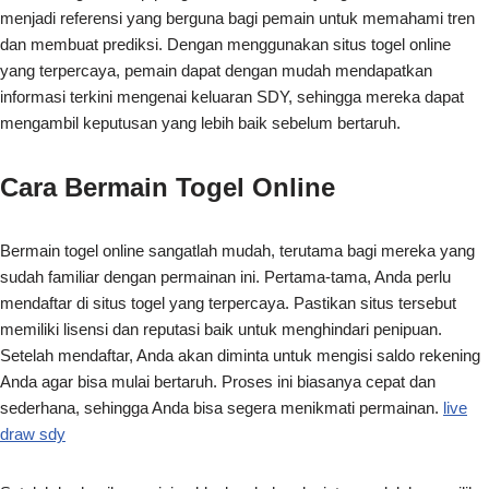
menjadi referensi yang berguna bagi pemain untuk memahami tren
dan membuat prediksi. Dengan menggunakan situs togel online
yang terpercaya, pemain dapat dengan mudah mendapatkan
informasi terkini mengenai keluaran SDY, sehingga mereka dapat
mengambil keputusan yang lebih baik sebelum bertaruh.
Cara Bermain Togel Online
Bermain togel online sangatlah mudah, terutama bagi mereka yang
sudah familiar dengan permainan ini. Pertama-tama, Anda perlu
mendaftar di situs togel yang terpercaya. Pastikan situs tersebut
memiliki lisensi dan reputasi baik untuk menghindari penipuan.
Setelah mendaftar, Anda akan diminta untuk mengisi saldo rekening
Anda agar bisa mulai bertaruh. Proses ini biasanya cepat dan
sederhana, sehingga Anda bisa segera menikmati permainan.
live
draw sdy