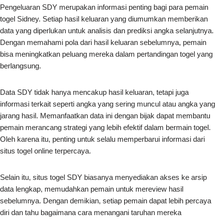
Pengeluaran SDY merupakan informasi penting bagi para pemain
togel Sidney. Setiap hasil keluaran yang diumumkan memberikan
data yang diperlukan untuk analisis dan prediksi angka selanjutnya.
Dengan memahami pola dari hasil keluaran sebelumnya, pemain
bisa meningkatkan peluang mereka dalam pertandingan togel yang
berlangsung.
Data SDY tidak hanya mencakup hasil keluaran, tetapi juga
informasi terkait seperti angka yang sering muncul atau angka yang
jarang hasil. Memanfaatkan data ini dengan bijak dapat membantu
pemain merancang strategi yang lebih efektif dalam bermain togel.
Oleh karena itu, penting untuk selalu memperbarui informasi dari
situs togel online terpercaya.
Selain itu, situs togel SDY biasanya menyediakan akses ke arsip
data lengkap, memudahkan pemain untuk mereview hasil
sebelumnya. Dengan demikian, setiap pemain dapat lebih percaya
diri dan tahu bagaimana cara menangani taruhan mereka