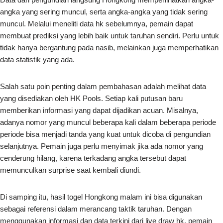
angka yang sering muncul, serta angka-angka yang tidak sering
muncul. Melalui meneliti data hk sebelumnya, pemain dapat
membuat prediksi yang lebih baik untuk taruhan sendiri. Perlu untuk
tidak hanya bergantung pada nasib, melainkan juga memperhatikan
data statistik yang ada.
Salah satu poin penting dalam pembahasan adalah melihat data
yang disediakan oleh HK Pools. Setiap kali putusan baru
memberikan informasi yang dapat dijadikan acuan. Misalnya,
adanya nomor yang muncul beberapa kali dalam beberapa periode
periode bisa menjadi tanda yang kuat untuk dicoba di pengundian
selanjutnya. Pemain juga perlu menyimak jika ada nomor yang
cenderung hilang, karena terkadang angka tersebut dapat
memunculkan surprise saat kembali diundi.
Di samping itu, hasil togel Hongkong malam ini bisa digunakan
sebagai referensi dalam merancang taktik taruhan. Dengan
menggunakan informasi dan data terkini dari live draw hk, pemain