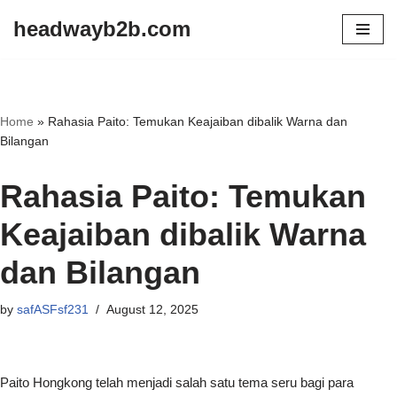
headwayb2b.com
Skip
to
content
Home
»
Rahasia Paito: Temukan Keajaiban dibalik Warna dan
Bilangan
Rahasia Paito: Temukan
Keajaiban dibalik Warna
dan Bilangan
by
safASFsf231
August 12, 2025
Paito Hongkong telah menjadi salah satu tema seru bagi para