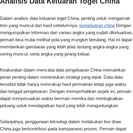
Analisis Data Keluaran Togel China
Dalam analisis data keluaran togel China, penting untuk mengamati
tren yang muncul dari hasil sebelumnya.
pengeluaran china
Dengan
mengumpulkan informasi dari variasi angka yang sudah dikeluarkan,
pemain bisa mulai melihat pola yang mungkin berulang. Hal ini dapat
memberikan gambaran yang lebih jelas tentang angka-angka yang
sering muncul, serta angka yang jarang keluar.
Keakuratan dalam mencatat data pengeluaran China memainkan
peran penting dalam menentukan strategi yang tepat. Data-data
tersebut tidak hanya mencakup hasil permainan tetapi juga waktu
dan tanggal pengeluaran. Dengan memperhatikan aspek ini, pemain
dapat menyesuaikan waktu bermain mereka dan meningkatkan
peluang untuk mendapatkan hasil yang lebih menguntungkan.
Selanjutnya, penggunaan teknologi dalam melakukan live draw
China juga berkontribusi pada transparansi proses. Pemain dapat