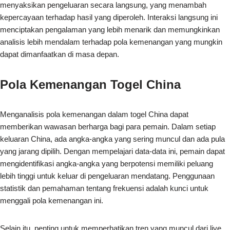
menyaksikan pengeluaran secara langsung, yang menambah
kepercayaan terhadap hasil yang diperoleh. Interaksi langsung ini
menciptakan pengalaman yang lebih menarik dan memungkinkan
analisis lebih mendalam terhadap pola kemenangan yang mungkin
dapat dimanfaatkan di masa depan.
Pola Kemenangan Togel China
Menganalisis pola kemenangan dalam togel China dapat
memberikan wawasan berharga bagi para pemain. Dalam setiap
keluaran China, ada angka-angka yang sering muncul dan ada pula
yang jarang dipilih. Dengan mempelajari data-data ini, pemain dapat
mengidentifikasi angka-angka yang berpotensi memiliki peluang
lebih tinggi untuk keluar di pengeluaran mendatang. Penggunaan
statistik dan pemahaman tentang frekuensi adalah kunci untuk
menggali pola kemenangan ini.
Selain itu, penting untuk memperhatikan tren yang muncul dari live