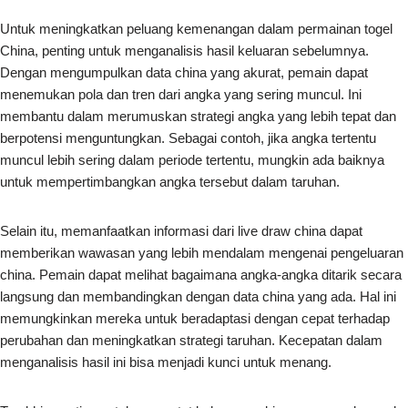
Untuk meningkatkan peluang kemenangan dalam permainan togel
China, penting untuk menganalisis hasil keluaran sebelumnya.
Dengan mengumpulkan data china yang akurat, pemain dapat
menemukan pola dan tren dari angka yang sering muncul. Ini
membantu dalam merumuskan strategi angka yang lebih tepat dan
berpotensi menguntungkan. Sebagai contoh, jika angka tertentu
muncul lebih sering dalam periode tertentu, mungkin ada baiknya
untuk mempertimbangkan angka tersebut dalam taruhan.
Selain itu, memanfaatkan informasi dari live draw china dapat
memberikan wawasan yang lebih mendalam mengenai pengeluaran
china. Pemain dapat melihat bagaimana angka-angka ditarik secara
langsung dan membandingkan dengan data china yang ada. Hal ini
memungkinkan mereka untuk beradaptasi dengan cepat terhadap
perubahan dan meningkatkan strategi taruhan. Kecepatan dalam
menganalisis hasil ini bisa menjadi kunci untuk menang.