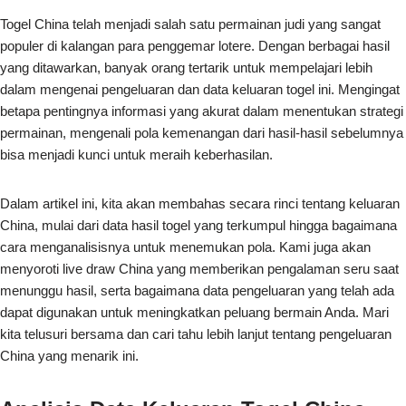
Togel China telah menjadi salah satu permainan judi yang sangat
populer di kalangan para penggemar lotere. Dengan berbagai hasil
yang ditawarkan, banyak orang tertarik untuk mempelajari lebih
dalam mengenai pengeluaran dan data keluaran togel ini. Mengingat
betapa pentingnya informasi yang akurat dalam menentukan strategi
permainan, mengenali pola kemenangan dari hasil-hasil sebelumnya
bisa menjadi kunci untuk meraih keberhasilan.
Dalam artikel ini, kita akan membahas secara rinci tentang keluaran
China, mulai dari data hasil togel yang terkumpul hingga bagaimana
cara menganalisisnya untuk menemukan pola. Kami juga akan
menyoroti live draw China yang memberikan pengalaman seru saat
menunggu hasil, serta bagaimana data pengeluaran yang telah ada
dapat digunakan untuk meningkatkan peluang bermain Anda. Mari
kita telusuri bersama dan cari tahu lebih lanjut tentang pengeluaran
China yang menarik ini.