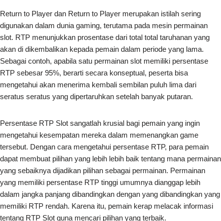
Return to Player dan Return to Player merupakan istilah sering
digunakan dalam dunia gaming, terutama pada mesin permainan
slot. RTP menunjukkan prosentase dari total total taruhanan yang
akan di dikembalikan kepada pemain dalam periode yang lama.
Sebagai contoh, apabila satu permainan slot memiliki persentase
RTP sebesar 95%, berarti secara konseptual, peserta bisa
mengetahui akan menerima kembali sembilan puluh lima dari
seratus seratus yang dipertaruhkan setelah banyak putaran.
Persentase RTP Slot sangatlah krusial bagi pemain yang ingin
mengetahui kesempatan mereka dalam memenangkan game
tersebut. Dengan cara mengetahui persentase RTP, para pemain
dapat membuat pilihan yang lebih lebih baik tentang mana permainan
yang sebaiknya dijadikan pilihan sebagai permainan. Permainan
yang memiliki persentase RTP tinggi umumnya dianggap lebih
dalam jangka panjang dibandingkan dengan yang dibandingkan yang
memiliki RTP rendah. Karena itu, pemain kerap melacak informasi
tentang RTP Slot guna mencari pilihan yang terbaik.