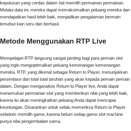
keputusan yang cerdas dalam hal memilih permainan permainan.
Melalui data ini, mereka dapat memaksimalkan peluang mereka dan
mendapatkan hasil lebih baik, menjadikan pengalaman bermain
tersebut kian seru dan berhasil.
Metode Menggunakan RTP Live
Mempelajari RTP langsung sangat penting bagi para pemain slot
yang ingin mengoptimalkan peluang kemenangan kemenangan
mereka. RTP, yang dikenal sebagai Return to Player, menunjukkan
persentase dari total total taruhan yang akan kepada pemain pemain
dalam. Dengan menganalisis Return to Player live, Anda dapat
menemukan permainan slot yang memberikan nilai yang lebih baik,
karena itu akan meningkatkan peluang Anda dapat mencapai
keuntungan. Disarankan untuk selalu memeriksa Return to Player
sebelum memilih game, karena belum setiap game slot machine
punya nilai pengembalian sama.