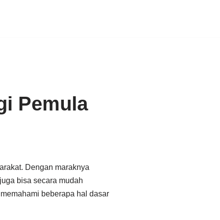
gi Pemula
syarakat. Dengan maraknya
 juga bisa secara mudah
ru memahami beberapa hal dasar