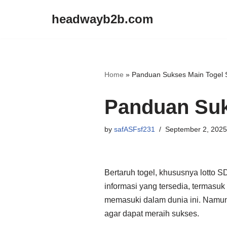
headwayb2b.com
Skip
to
content
Home
»
Panduan Sukses Main Togel 
Panduan Suk
by
safASFsf231
September 2, 202
Bertaruh togel, khususnya lotto 
informasi yang tersedia, termasu
memasuki dalam dunia ini. Namun
agar dapat meraih sukses.