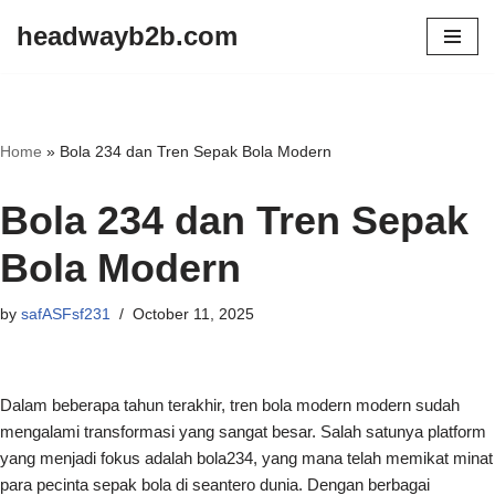
headwayb2b.com
Skip
to
content
Home
»
Bola 234 dan Tren Sepak Bola Modern
Bola 234 dan Tren Sepak
Bola Modern
by
safASFsf231
October 11, 2025
Dalam beberapa tahun terakhir, tren bola modern modern sudah
mengalami transformasi yang sangat besar. Salah satunya platform
yang menjadi fokus adalah bola234, yang mana telah memikat minat
para pecinta sepak bola di seantero dunia. Dengan berbagai