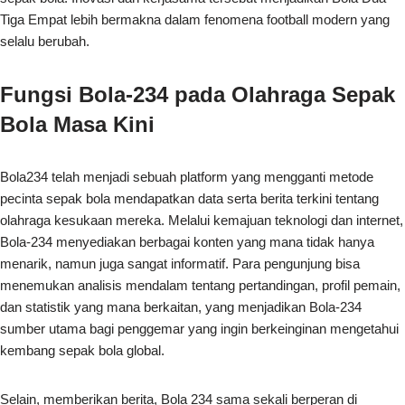
Tiga Empat lebih bermakna dalam fenomena football modern yang
selalu berubah.
Fungsi Bola-234 pada Olahraga Sepak
Bola Masa Kini
Bola234 telah menjadi sebuah platform yang mengganti metode
pecinta sepak bola mendapatkan data serta berita terkini tentang
olahraga kesukaan mereka. Melalui kemajuan teknologi dan internet,
Bola-234 menyediakan berbagai konten yang mana tidak hanya
menarik, namun juga sangat informatif. Para pengunjung bisa
menemukan analisis mendalam tentang pertandingan, profil pemain,
dan statistik yang mana berkaitan, yang menjadikan Bola-234
sumber utama bagi penggemar yang ingin berkeinginan mengetahui
kembang sepak bola global.
Selain, memberikan berita, Bola 234 sama sekali berperan di