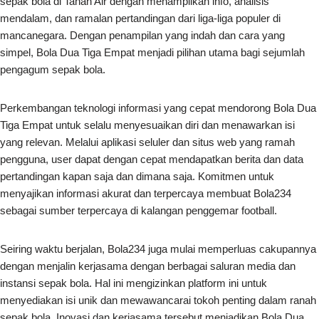
sepak bola di Tanah Air dengan menampilkan info, analisis
mendalam, dan ramalan pertandingan dari liga-liga populer di
mancanegara. Dengan penampilan yang indah dan cara yang
simpel, Bola Dua Tiga Empat menjadi pilihan utama bagi sejumlah
pengagum sepak bola.
Perkembangan teknologi informasi yang cepat mendorong Bola Dua
Tiga Empat untuk selalu menyesuaikan diri dan menawarkan isi
yang relevan. Melalui aplikasi seluler dan situs web yang ramah
pengguna, user dapat dengan cepat mendapatkan berita dan data
pertandingan kapan saja dan dimana saja. Komitmen untuk
menyajikan informasi akurat dan terpercaya membuat Bola234
sebagai sumber terpercaya di kalangan penggemar football.
Seiring waktu berjalan, Bola234 juga mulai memperluas cakupannya
dengan menjalin kerjasama dengan berbagai saluran media dan
instansi sepak bola. Hal ini mengizinkan platform ini untuk
menyediakan isi unik dan mewawancarai tokoh penting dalam ranah
sepak bola. Inovasi dan kerjasama tersebut menjadikan Bola Dua