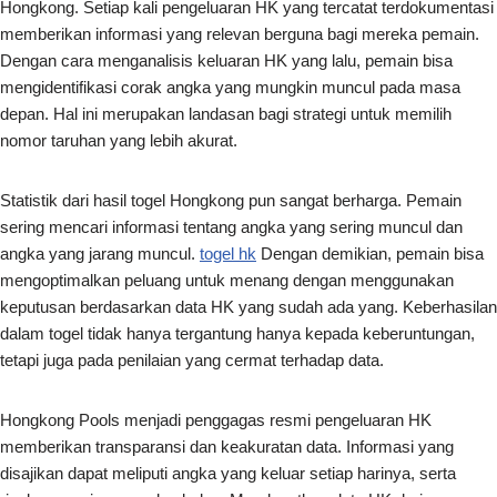
Hongkong. Setiap kali pengeluaran HK yang tercatat terdokumentasi
memberikan informasi yang relevan berguna bagi mereka pemain.
Dengan cara menganalisis keluaran HK yang lalu, pemain bisa
mengidentifikasi corak angka yang mungkin muncul pada masa
depan. Hal ini merupakan landasan bagi strategi untuk memilih
nomor taruhan yang lebih akurat.
Statistik dari hasil togel Hongkong pun sangat berharga. Pemain
sering mencari informasi tentang angka yang sering muncul dan
angka yang jarang muncul.
togel hk
Dengan demikian, pemain bisa
mengoptimalkan peluang untuk menang dengan menggunakan
keputusan berdasarkan data HK yang sudah ada yang. Keberhasilan
dalam togel tidak hanya tergantung hanya kepada keberuntungan,
tetapi juga pada penilaian yang cermat terhadap data.
Hongkong Pools menjadi penggagas resmi pengeluaran HK
memberikan transparansi dan keakuratan data. Informasi yang
disajikan dapat meliputi angka yang keluar setiap harinya, serta