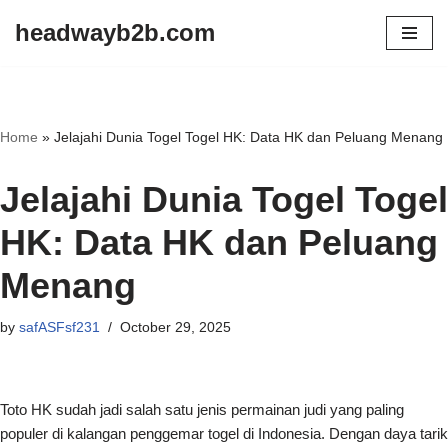
headwayb2b.com
Skip
to
content
Home
»
Jelajahi Dunia Togel Togel HK: Data HK dan Peluang Menang
Jelajahi Dunia Togel Togel
HK: Data HK dan Peluang
Menang
by
safASFsf231
October 29, 2025
Toto HK sudah jadi salah satu jenis permainan judi yang paling
populer di kalangan penggemar togel di Indonesia. Dengan daya tarik