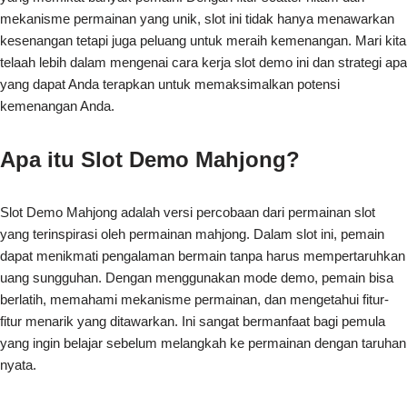
mekanisme permainan yang unik, slot ini tidak hanya menawarkan
kesenangan tetapi juga peluang untuk meraih kemenangan. Mari kita
telaah lebih dalam mengenai cara kerja slot demo ini dan strategi apa
yang dapat Anda terapkan untuk memaksimalkan potensi
kemenangan Anda.
Apa itu Slot Demo Mahjong?
Slot Demo Mahjong adalah versi percobaan dari permainan slot
yang terinspirasi oleh permainan mahjong. Dalam slot ini, pemain
dapat menikmati pengalaman bermain tanpa harus mempertaruhkan
uang sungguhan. Dengan menggunakan mode demo, pemain bisa
berlatih, memahami mekanisme permainan, dan mengetahui fitur-
fitur menarik yang ditawarkan. Ini sangat bermanfaat bagi pemula
yang ingin belajar sebelum melangkah ke permainan dengan taruhan
nyata.