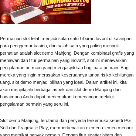
Permainan slot telah menjadi salah satu hiburan favorit di kalangan
para penggemar kasino, dan salah satu yang paling menarik
perhatian adalah slot demo Mahjong. Dengan kombinasi grafis yang
menawan dan fitur permainan yang inovatif, slot ini menawarkan
pengalaman bermain yang mengasyikkan bagi para pemain. Bagi
mereka yang ingin merasakan keseruannya tanpa risiko kehilangan
uang, slot demo menjadi pilihan yang ideal. Dalam artikel ini, kita
akan menjelajahi berbagai aspek dari slot demo Mahjong dan
bagaimana Anda dapat menemukan kemenangan melalui
pengalaman bermain yang seru ini.
Slot demo Mahjong, terutama dari penyedia terkemuka seperti PG
Soft dan Pragmatic Play, memperkenalkan elemen-elemen menarik
yang memikat banyak pemain. Dengan fitur scatter hitam dan