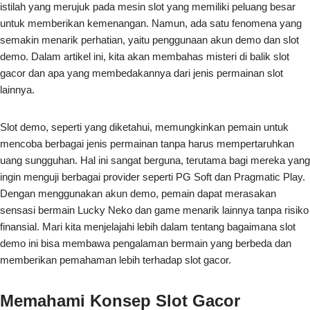
istilah yang merujuk pada mesin slot yang memiliki peluang besar
untuk memberikan kemenangan. Namun, ada satu fenomena yang
semakin menarik perhatian, yaitu penggunaan akun demo dan slot
demo. Dalam artikel ini, kita akan membahas misteri di balik slot
gacor dan apa yang membedakannya dari jenis permainan slot
lainnya.
Slot demo, seperti yang diketahui, memungkinkan pemain untuk
mencoba berbagai jenis permainan tanpa harus mempertaruhkan
uang sungguhan. Hal ini sangat berguna, terutama bagi mereka yang
ingin menguji berbagai provider seperti PG Soft dan Pragmatic Play.
Dengan menggunakan akun demo, pemain dapat merasakan
sensasi bermain Lucky Neko dan game menarik lainnya tanpa risiko
finansial. Mari kita menjelajahi lebih dalam tentang bagaimana slot
demo ini bisa membawa pengalaman bermain yang berbeda dan
memberikan pemahaman lebih terhadap slot gacor.
Memahami Konsep Slot Gacor