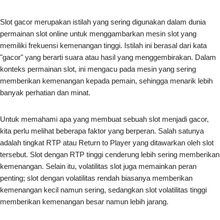
Slot gacor merupakan istilah yang sering digunakan dalam dunia
permainan slot online untuk menggambarkan mesin slot yang
memiliki frekuensi kemenangan tinggi. Istilah ini berasal dari kata
"gacor" yang berarti suara atau hasil yang menggembirakan. Dalam
konteks permainan slot, ini mengacu pada mesin yang sering
memberikan kemenangan kepada pemain, sehingga menarik lebih
banyak perhatian dan minat.
Untuk memahami apa yang membuat sebuah slot menjadi gacor,
kita perlu melihat beberapa faktor yang berperan. Salah satunya
adalah tingkat RTP atau Return to Player yang ditawarkan oleh slot
tersebut. Slot dengan RTP tinggi cenderung lebih sering memberikan
kemenangan. Selain itu, volatilitas slot juga memainkan peran
penting; slot dengan volatilitas rendah biasanya memberikan
kemenangan kecil namun sering, sedangkan slot volatilitas tinggi
memberikan kemenangan besar namun lebih jarang.