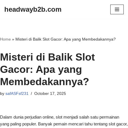
headwayb2b.com
Skip
to
content
Home
»
Misteri di Balik Slot Gacor: Apa yang Membedakannya?
Misteri di Balik Slot
Gacor: Apa yang
Membedakannya?
by
safASFsf231
October 17, 2025
Dalam dunia perjudian online, slot menjadi salah satu permainan
yang paling populer. Banyak pemain mencari tahu tentang slot gacor,