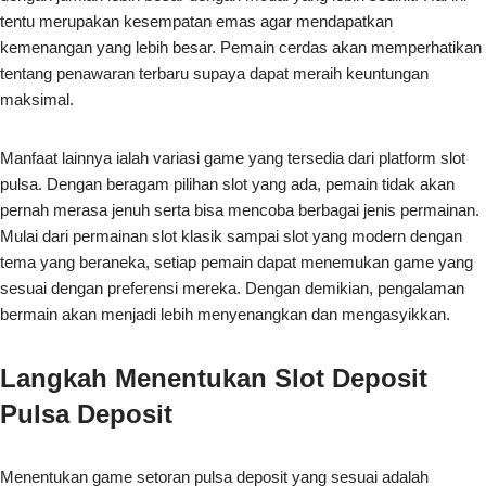
tentu merupakan kesempatan emas agar mendapatkan
kemenangan yang lebih besar. Pemain cerdas akan memperhatikan
tentang penawaran terbaru supaya dapat meraih keuntungan
maksimal.
Manfaat lainnya ialah variasi game yang tersedia dari platform slot
pulsa. Dengan beragam pilihan slot yang ada, pemain tidak akan
pernah merasa jenuh serta bisa mencoba berbagai jenis permainan.
Mulai dari permainan slot klasik sampai slot yang modern dengan
tema yang beraneka, setiap pemain dapat menemukan game yang
sesuai dengan preferensi mereka. Dengan demikian, pengalaman
bermain akan menjadi lebih menyenangkan dan mengasyikkan.
Langkah Menentukan Slot Deposit
Pulsa Deposit
Menentukan game setoran pulsa deposit yang sesuai adalah