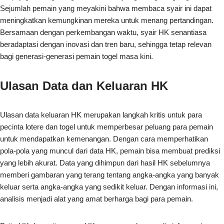
Sejumlah pemain yang meyakini bahwa membaca syair ini dapat
meningkatkan kemungkinan mereka untuk menang pertandingan.
Bersamaan dengan perkembangan waktu, syair HK senantiasa
beradaptasi dengan inovasi dan tren baru, sehingga tetap relevan
bagi generasi-generasi pemain togel masa kini.
Ulasan Data dan Keluaran HK
Ulasan data keluaran HK merupakan langkah kritis untuk para
pecinta lotere dan togel untuk memperbesar peluang para pemain
untuk mendapatkan kemenangan. Dengan cara memperhatikan
pola-pola yang muncul dari data HK, pemain bisa membuat prediksi
yang lebih akurat. Data yang dihimpun dari hasil HK sebelumnya
memberi gambaran yang terang tentang angka-angka yang banyak
keluar serta angka-angka yang sedikit keluar. Dengan informasi ini,
analisis menjadi alat yang amat berharga bagi para pemain.