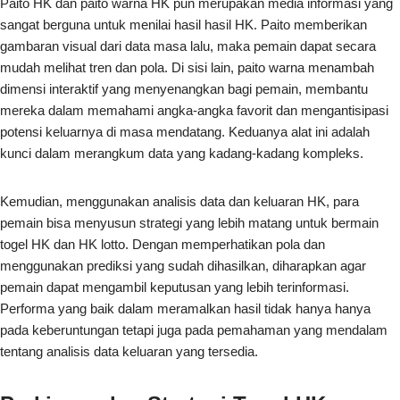
Paito HK dan paito warna HK pun merupakan media informasi yang
sangat berguna untuk menilai hasil hasil HK. Paito memberikan
gambaran visual dari data masa lalu, maka pemain dapat secara
mudah melihat tren dan pola. Di sisi lain, paito warna menambah
dimensi interaktif yang menyenangkan bagi pemain, membantu
mereka dalam memahami angka-angka favorit dan mengantisipasi
potensi keluarnya di masa mendatang. Keduanya alat ini adalah
kunci dalam merangkum data yang kadang-kadang kompleks.
Kemudian, menggunakan analisis data dan keluaran HK, para
pemain bisa menyusun strategi yang lebih matang untuk bermain
togel HK dan HK lotto. Dengan memperhatikan pola dan
menggunakan prediksi yang sudah dihasilkan, diharapkan agar
pemain dapat mengambil keputusan yang lebih terinformasi.
Performa yang baik dalam meramalkan hasil tidak hanya hanya
pada keberuntungan tetapi juga pada pemahaman yang mendalam
tentang analisis data keluaran yang tersedia.