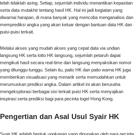
telah tidaklah asing. Setiap, sejumlah individu menantikan kepastian
serta data mutakhir tentang hasil HK. Hal ini jadi kegiatan yang
diwarnai harapan, di mana banyak yang mencoba menganalisis dan
memprediksi angka yang akan keluar dengan bantuan data HK dan
puisi-puisi terkait.
Melalui akses yang mudah akses yang cepat data via undian
langsung HK serta lotto HK langsung, sejumlah petaruh dapat
mengikuti hasil secara real-time dan langsung menyaksikan nomor
yang ditunggu-tunggu. Selain itu, paito HK dan paito warna HK juga
memberikan visualisasi yang menarik serta memudahkan untuk
merumuskan prediksi angka. Dalam artikel ini akan berusaha
mengeksplorasi berbagai sisi terkait puisi HK serta menyajikan
inspirasi serta prediksi bagi para pecinta togel Hong Kong.
Pengertian dan Asal Usul Syair HK
Syair HK adalah bentuk ungkapan yang digunakan oleh para pecinta