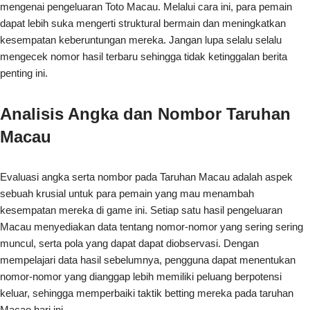
mengenai pengeluaran Toto Macau. Melalui cara ini, para pemain
dapat lebih suka mengerti struktural bermain dan meningkatkan
kesempatan keberuntungan mereka. Jangan lupa selalu selalu
mengecek nomor hasil terbaru sehingga tidak ketinggalan berita
penting ini.
Analisis Angka dan Nombor Taruhan
Macau
Evaluasi angka serta nombor pada Taruhan Macau adalah aspek
sebuah krusial untuk para pemain yang mau menambah
kesempatan mereka di game ini. Setiap satu hasil pengeluaran
Macau menyediakan data tentang nomor-nomor yang sering sering
muncul, serta pola yang dapat dapat diobservasi. Dengan
mempelajari data hasil sebelumnya, pengguna dapat menentukan
nomor-nomor yang dianggap lebih memiliki peluang berpotensi
keluar, sehingga memperbaiki taktik betting mereka pada taruhan
Macao hari ini.