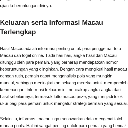
ujian keberuntungan dirinya.
Keluaran serta Informasi Macau
Terlengkap
Hasil Macau adalah informasi penting untuk para penggemar toto
Macau dan togel online. Tiada hari hari, angka hasil dari Macau
ditunggu oleh para pemain, yang berharap mendapatkan nomor
keberuntungan yang diinginkan. Dengan cara mengikuti hasil macau
dengan rutin, pemain dapat menganalisis pola yang mungkin
muncul, sehingga meningkatkan peluang mereka untuk memperoleh
kemenangan. Informasi keluaran ini mencakup angka-angka dari
hasil sebelumnya, termasuk lotto macau prize, yang menjadi tolok
ukur bagi para pemain untuk mengatur strategi bermain yang sesuai.
Selain itu, informasi macau juga menawarkan data mengenai totol
macau pools. Hal ini sangat penting untuk para pemain yang hendak