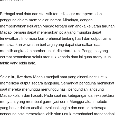
Berbagai asal data dan statistik tersedia agar mempermudah
pengguna dalam mempelajari nomor. Misalnya, dengan
memperhatikan keluaran Macao terbaru dan angka keluaran taruhan
Macao, pemain dapat menemukan pola yang mungkin dapat
terlewatkan. Informasi komprehensif tentang hasil dan output lama
menawarkan wawasan berharga yang dapat diandalkan saat
memilih angka dan nombor untuk dipertaruhkan. Pengguna yang
cermat senantiasa selalu merujuk kepada data ini guna menyusun
taktik yang lebih baik.
Selain itu, live draw Macau menjadi saat yang dinanti-nanti untuk
memeriksa output secara langsung. Semangat pengguna meningkat
saat mereka menunggu menunggu hasil pengundian langsung
Macao kolam dan hadiah. Pada saat ini, ketegangan dan ekspektasi
menyatu, yang membuat game jadi seru. Menggunakan metode
yang benar dalam analisis evaluasi angka dan nomor, beberapa
pengguna bisa merasakan lebih siap untuk menghadapi menghadapi