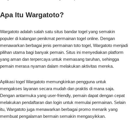
Apa Itu Wargatoto?
Wargatoto adalah salah satu situs bandar togel yang semakin
populer di kalangan penikmat permainan togel online. Dengan
menawarkan berbagai jenis permainan toto togel, Wargatoto menjadi
pilihan utama bagi banyak pemain. Situs ini menyediakan platform
yang aman dan terpercaya untuk memasang taruhan, sehingga
pemain merasa nyaman dalam melakukan aktivitas mereka.
Aplikasi togel Wargatoto memungkinkan pengguna untuk
mengakses layanan secara mudah dan praktis di mana saja.
Dengan antarmuka yang user-friendly, pemain dapat dengan cepat
melakukan pendaftaran dan login untuk memulai permainan. Selain
itu, Wargatoto juga menawarkan berbagai promo menarik yang
membuat pengalaman bermain semakin mengasyikkan.