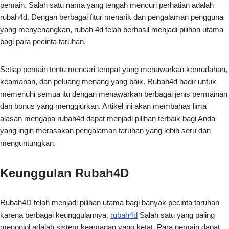
pemain. Salah satu nama yang tengah mencuri perhatian adalah
rubah4d. Dengan berbagai fitur menarik dan pengalaman pengguna
yang menyenangkan, rubah 4d telah berhasil menjadi pilihan utama
bagi para pecinta taruhan.
Setiap pemain tentu mencari tempat yang menawarkan kemudahan,
keamanan, dan peluang menang yang baik. Rubah4d hadir untuk
memenuhi semua itu dengan menawarkan berbagai jenis permainan
dan bonus yang menggiurkan. Artikel ini akan membahas lima
alasan mengapa rubah4d dapat menjadi pilihan terbaik bagi Anda
yang ingin merasakan pengalaman taruhan yang lebih seru dan
menguntungkan.
Keunggulan Rubah4D
Rubah4D telah menjadi pilihan utama bagi banyak pecinta taruhan
karena berbagai keunggulannya.
rubah4d
Salah satu yang paling
menonjol adalah sistem keamanan yang ketat. Para pemain dapat