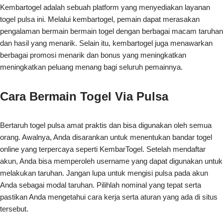
Kembartogel adalah sebuah platform yang menyediakan layanan
togel pulsa ini. Melalui kembartogel, pemain dapat merasakan
pengalaman bermain bermain togel dengan berbagai macam taruhan
dan hasil yang menarik. Selain itu, kembartogel juga menawarkan
berbagai promosi menarik dan bonus yang meningkatkan
meningkatkan peluang menang bagi seluruh pemainnya.
Cara Bermain Togel Via Pulsa
Bertaruh togel pulsa amat praktis dan bisa digunakan oleh semua
orang. Awalnya, Anda disarankan untuk menentukan bandar togel
online yang terpercaya seperti KembarTogel. Setelah mendaftar
akun, Anda bisa memperoleh username yang dapat digunakan untuk
melakukan taruhan. Jangan lupa untuk mengisi pulsa pada akun
Anda sebagai modal taruhan. Pilihlah nominal yang tepat serta
pastikan Anda mengetahui cara kerja serta aturan yang ada di situs
tersebut.