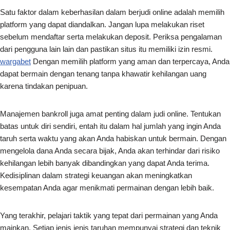
Satu faktor dalam keberhasilan dalam berjudi online adalah memilih
platform yang dapat diandalkan. Jangan lupa melakukan riset
sebelum mendaftar serta melakukan deposit. Periksa pengalaman
dari pengguna lain lain dan pastikan situs itu memiliki izin resmi.
wargabet
Dengan memilih platform yang aman dan terpercaya, Anda
dapat bermain dengan tenang tanpa khawatir kehilangan uang
karena tindakan penipuan.
Manajemen bankroll juga amat penting dalam judi online. Tentukan
batas untuk diri sendiri, entah itu dalam hal jumlah yang ingin Anda
taruh serta waktu yang akan Anda habiskan untuk bermain. Dengan
mengelola dana Anda secara bijak, Anda akan terhindar dari risiko
kehilangan lebih banyak dibandingkan yang dapat Anda terima.
Kedisiplinan dalam strategi keuangan akan meningkatkan
kesempatan Anda agar menikmati permainan dengan lebih baik.
Yang terakhir, pelajari taktik yang tepat dari permainan yang Anda
mainkan. Setiap jenis jenis taruhan mempunyai strategi dan teknik