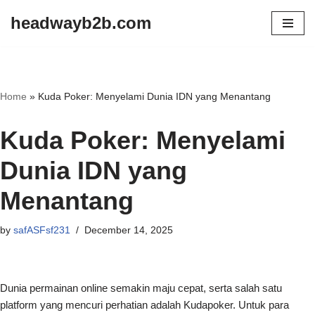
headwayb2b.com
Skip
to
content
Home
»
Kuda Poker: Menyelami Dunia IDN yang Menantang
Kuda Poker: Menyelami
Dunia IDN yang
Menantang
by
safASFsf231
December 14, 2025
Dunia permainan online semakin maju cepat, serta salah satu
platform yang mencuri perhatian adalah Kudapoker. Untuk para