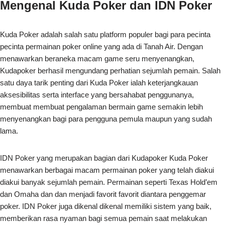
Mengenal Kuda Poker dan IDN Poker
Kuda Poker adalah salah satu platform populer bagi para pecinta
pecinta permainan poker online yang ada di Tanah Air. Dengan
menawarkan beraneka macam game seru menyenangkan,
Kudapoker berhasil mengundang perhatian sejumlah pemain. Salah
satu daya tarik penting dari Kuda Poker ialah keterjangkauan
aksesibilitas serta interface yang bersahabat penggunanya,
membuat membuat pengalaman bermain game semakin lebih
menyenangkan bagi para pengguna pemula maupun yang sudah
lama.
IDN Poker yang merupakan bagian dari Kudapoker Kuda Poker
menawarkan berbagai macam permainan poker yang telah diakui
diakui banyak sejumlah pemain. Permainan seperti Texas Hold’em
dan Omaha dan dan menjadi favorit favorit diantara penggemar
poker. IDN Poker juga dikenal dikenal memiliki sistem yang baik,
memberikan rasa nyaman bagi semua pemain saat melakukan