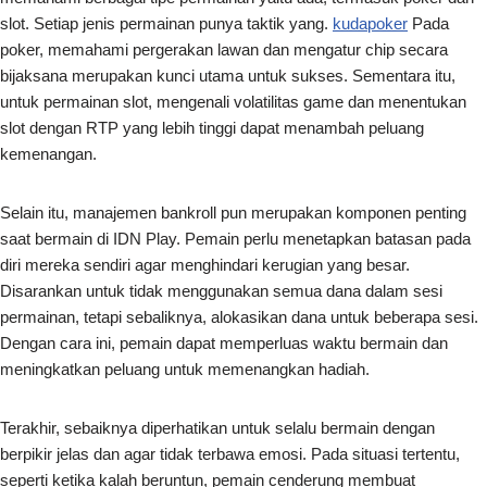
slot. Setiap jenis permainan punya taktik yang.
kudapoker
Pada
poker, memahami pergerakan lawan dan mengatur chip secara
bijaksana merupakan kunci utama untuk sukses. Sementara itu,
untuk permainan slot, mengenali volatilitas game dan menentukan
slot dengan RTP yang lebih tinggi dapat menambah peluang
kemenangan.
Selain itu, manajemen bankroll pun merupakan komponen penting
saat bermain di IDN Play. Pemain perlu menetapkan batasan pada
diri mereka sendiri agar menghindari kerugian yang besar.
Disarankan untuk tidak menggunakan semua dana dalam sesi
permainan, tetapi sebaliknya, alokasikan dana untuk beberapa sesi.
Dengan cara ini, pemain dapat memperluas waktu bermain dan
meningkatkan peluang untuk memenangkan hadiah.
Terakhir, sebaiknya diperhatikan untuk selalu bermain dengan
berpikir jelas dan agar tidak terbawa emosi. Pada situasi tertentu,
seperti ketika kalah beruntun, pemain cenderung membuat