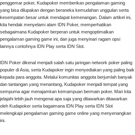
penggemar poker, Kudapoker memberikan pengalaman gaming
yang bisa dilupakan dengan beraneka kemudahan unggulan serta
kesempatan besar untuk mendapat kemenangan. Dalam artikel ini,
kita hendak menyelami alam IDN Poker, memperhatikan
sebagaimana Kudapoker berperan untuk mengoptimalkan
pengalaman gaming game ini, dan juga menyinari ragam opsi
lainnya contohnya IDN Play serta IDN Slot.
IDN Poker dikenal menjadi salah satu jaringan network poker paling
populer di Asia, serta Kudapoker ingin menyediakan yang paling baik
kepada para anggota. Melalui komunitas anggota berjumlah banyak
dan tantangan yang menantang, Kudapoker menjadi tempat yang
sempurna agar menajamkan kemampuan bermain poker. Mari kita
jelajahi lebih jauh mengenai apa saja yang ditawarkan ditawarkan
oleh Kudapoker serta bagaimana IDN Play serta IDN Slot
melengkapi pengalaman gaming game online yang menyenangkan
ini.