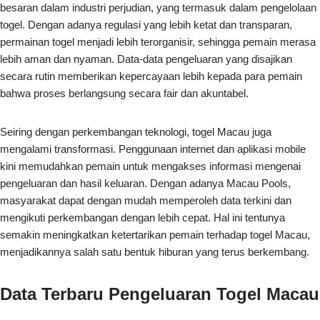
besaran dalam industri perjudian, yang termasuk dalam pengelolaan
togel. Dengan adanya regulasi yang lebih ketat dan transparan,
permainan togel menjadi lebih terorganisir, sehingga pemain merasa
lebih aman dan nyaman. Data-data pengeluaran yang disajikan
secara rutin memberikan kepercayaan lebih kepada para pemain
bahwa proses berlangsung secara fair dan akuntabel.
Seiring dengan perkembangan teknologi, togel Macau juga
mengalami transformasi. Penggunaan internet dan aplikasi mobile
kini memudahkan pemain untuk mengakses informasi mengenai
pengeluaran dan hasil keluaran. Dengan adanya Macau Pools,
masyarakat dapat dengan mudah memperoleh data terkini dan
mengikuti perkembangan dengan lebih cepat. Hal ini tentunya
semakin meningkatkan ketertarikan pemain terhadap togel Macau,
menjadikannya salah satu bentuk hiburan yang terus berkembang.
Data Terbaru Pengeluaran Togel Macau