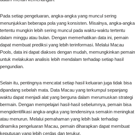
Pada setiap pengeluaran, angka-angka yang muncul sering
menunjukkan beberapa pola yang konsisten. Misalnya, angka-angka
tertentu mungkin lebih sering muncul pada waktu-waktu tertentu
dalam minggu atau bulan. Dengan memerhatikan data ini, pemain
dapat membuat prediksi yang lebih terinformasi. Melalui Macau
Pools, data ini dapat diakses dengan mudah, memungkinkan pemain
untuk melakukan analisis lebih mendalam terhadap setiap hasil
pengundian.
Selain itu, pentingnya mencatat setiap hasil keluaran juga tidak bisa
dipandang sebelah mata. Data Macau yang terkumpul sepanjang
waktu dapat menjadi alat yang berguna dalam merumuskan strategi
bermain. Dengan mempelajari hasil-hasil sebelumnya, pemain bisa
mengidentifikasi angka-angka yang tendensinya semakin meningkat
atau menurun. Melalui pemahaman yang lebih baik terhadap
dinamika pengeluaran Macau, pemain diharapkan dapat membuat
keputusan yang lebih cerdas dan terukur.