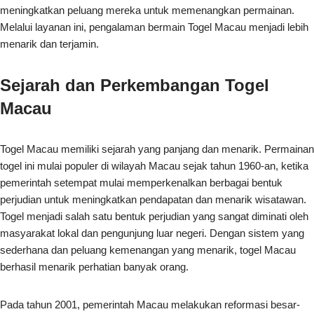
meningkatkan peluang mereka untuk memenangkan permainan.
Melalui layanan ini, pengalaman bermain Togel Macau menjadi lebih
menarik dan terjamin.
Sejarah dan Perkembangan Togel
Macau
Togel Macau memiliki sejarah yang panjang dan menarik. Permainan
togel ini mulai populer di wilayah Macau sejak tahun 1960-an, ketika
pemerintah setempat mulai memperkenalkan berbagai bentuk
perjudian untuk meningkatkan pendapatan dan menarik wisatawan.
Togel menjadi salah satu bentuk perjudian yang sangat diminati oleh
masyarakat lokal dan pengunjung luar negeri. Dengan sistem yang
sederhana dan peluang kemenangan yang menarik, togel Macau
berhasil menarik perhatian banyak orang.
Pada tahun 2001, pemerintah Macau melakukan reformasi besar-