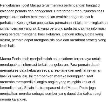
Pengeluaran Togel Macau terus menjadi perbincangan hangat di
kalangan pemain dan penggemar. Data terbaru menunjukkan hasil
pengeluaran dalam beberapa bulan terakhir sangat menarik
perhatian. Kebangkitan popularitas permainan ini telah meningkatkan
jumlah pemain yang aktif, yang berujung pada banyaknya informasi
yang beredar mengenai hasil keluaran. Dengan adanya data yang
akurat, pemain dapat menganalisis pola dan membuat strategi yang
lebih baik.
Macau Pools telah menjadi salah satu platform terpercaya untuk
mendapatkan informasi terkait pengeluaran. Para pemain dapat
mengakses data keluaran secara real-time dan melihat rekaman
hasil di masa lalu. Ini memberikan mereka keunggulan saat
mencoba memprediksi angka-angka yang mungkin keluar di
kemudian hari. Selain itu, transparansi dari Macau Pools juga
menjadikan mereka sebagai sumber yang dapat diandalkan bagi
semua kalangan.