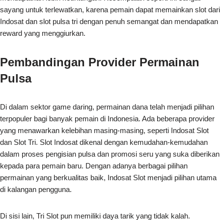
sayang untuk terlewatkan, karena pemain dapat memainkan slot dari
Indosat dan slot pulsa tri dengan penuh semangat dan mendapatkan
reward yang menggiurkan.
Pembandingan Provider Permainan
Pulsa
Di dalam sektor game daring, permainan dana telah menjadi pilihan
terpopuler bagi banyak pemain di Indonesia. Ada beberapa provider
yang menawarkan kelebihan masing-masing, seperti Indosat Slot
dan Slot Tri. Slot Indosat dikenal dengan kemudahan-kemudahan
dalam proses pengisian pulsa dan promosi seru yang suka diberikan
kepada para pemain baru. Dengan adanya berbagai pilihan
permainan yang berkualitas baik, Indosat Slot menjadi pilihan utama
di kalangan pengguna.
Di sisi lain, Tri Slot pun memiliki daya tarik yang tidak kalah.