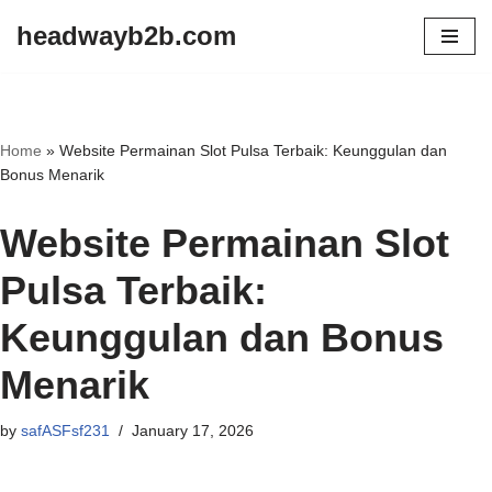
headwayb2b.com
Skip
to
content
Home
»
Website Permainan Slot Pulsa Terbaik: Keunggulan dan
Bonus Menarik
Website Permainan Slot
Pulsa Terbaik:
Keunggulan dan Bonus
Menarik
by
safASFsf231
January 17, 2026