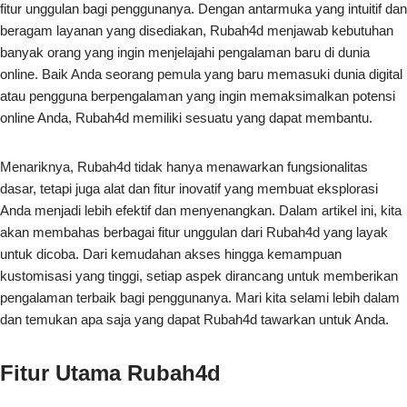
fitur unggulan bagi penggunanya. Dengan antarmuka yang intuitif dan
beragam layanan yang disediakan, Rubah4d menjawab kebutuhan
banyak orang yang ingin menjelajahi pengalaman baru di dunia
online. Baik Anda seorang pemula yang baru memasuki dunia digital
atau pengguna berpengalaman yang ingin memaksimalkan potensi
online Anda, Rubah4d memiliki sesuatu yang dapat membantu.
Menariknya, Rubah4d tidak hanya menawarkan fungsionalitas
dasar, tetapi juga alat dan fitur inovatif yang membuat eksplorasi
Anda menjadi lebih efektif dan menyenangkan. Dalam artikel ini, kita
akan membahas berbagai fitur unggulan dari Rubah4d yang layak
untuk dicoba. Dari kemudahan akses hingga kemampuan
kustomisasi yang tinggi, setiap aspek dirancang untuk memberikan
pengalaman terbaik bagi penggunanya. Mari kita selami lebih dalam
dan temukan apa saja yang dapat Rubah4d tawarkan untuk Anda.
Fitur Utama Rubah4d