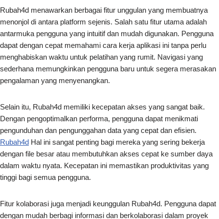
Rubah4d menawarkan berbagai fitur unggulan yang membuatnya
menonjol di antara platform sejenis. Salah satu fitur utama adalah
antarmuka pengguna yang intuitif dan mudah digunakan. Pengguna
dapat dengan cepat memahami cara kerja aplikasi ini tanpa perlu
menghabiskan waktu untuk pelatihan yang rumit. Navigasi yang
sederhana memungkinkan pengguna baru untuk segera merasakan
pengalaman yang menyenangkan.
Selain itu, Rubah4d memiliki kecepatan akses yang sangat baik.
Dengan pengoptimalkan performa, pengguna dapat menikmati
pengunduhan dan pengunggahan data yang cepat dan efisien.
Rubah4d
Hal ini sangat penting bagi mereka yang sering bekerja
dengan file besar atau membutuhkan akses cepat ke sumber daya
dalam waktu nyata. Kecepatan ini memastikan produktivitas yang
tinggi bagi semua pengguna.
Fitur kolaborasi juga menjadi keunggulan Rubah4d. Pengguna dapat
dengan mudah berbagi informasi dan berkolaborasi dalam proyek