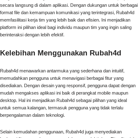
secara langsung di dalam aplikasi. Dengan dukungan untuk berbagai
format file dan kemampuan komunikasi yang terintegrasi, Rubah4d
memfasilitasi kerja tim yang lebih baik dan efisien. Ini menjadikan
platform ini pilihan ideal bagi individu maupun tim yang ingin saling
berinteraksi dengan lebih efektif.
Kelebihan Menggunakan Rubah4d
Rubah4d menawarkan antarmuka yang sederhana dan intuitif,
memudahkan pengguna untuk menavigasi berbagai fitur yang
disediakan. Dengan desain yang responsif, pengguna dapat dengan
mudah mengakses aplikasi ini baik di perangkat mobile maupun
desktop. Hal ini menjadikan Rubah4d sebagai pilihan yang ideal
untuk semua kalangan, termasuk pengguna yang tidak terlalu
berpengalaman dalam teknologi.
Selain kemudahan penggunaan, Rubah4d juga menyediakan