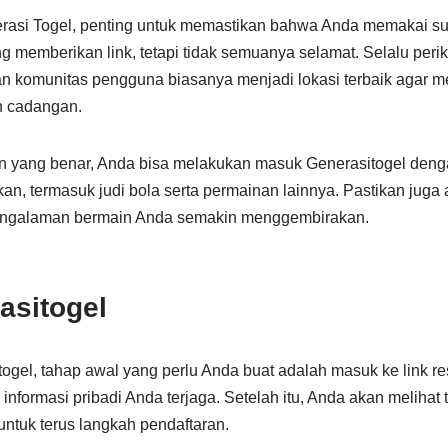
nerasi Togel, penting untuk memastikan bahwa Anda memakai s
g memberikan link, tetapi tidak semuanya selamat. Selalu perik
n komunitas pengguna biasanya menjadi lokasi terbaik agar m
an cadangan.
 yang benar, Anda bisa melakukan masuk Generasitogel deng
an, termasuk judi bola serta permainan lainnya. Pastikan juga
pengalaman bermain Anda semakin menggembirakan.
asitogel
itogel, tahap awal yang perlu Anda buat adalah masuk ke link 
formasi pribadi Anda terjaga. Setelah itu, Anda akan melihat t
 untuk terus langkah pendaftaran.