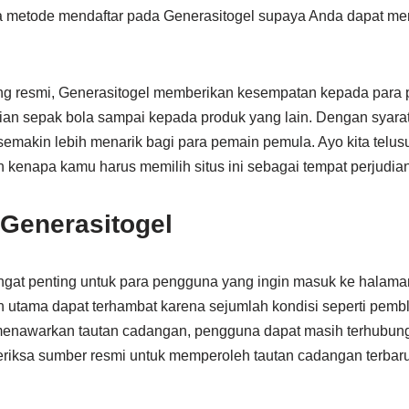
a metode mendaftar pada Generasitogel supaya Anda dapat mem
g resmi, Generasitogel memberikan kesempatan kepada para
udian sepak bola sampai kepada produk yang lain. Dengan syara
 semakin lebih menarik bagi para pemain pemula. Ayo kita telusu
 kenapa kamu harus memilih situs ini sebagai tempat perjudian
Generasitogel
ngat penting untuk para pengguna yang ingin masuk ke halam
 utama dapat terhambat karena sejumlah kondisi seperti pembl
enawarkan tautan cadangan, pengguna dapat masih terhubung d
ksa sumber resmi untuk memperoleh tautan cadangan terbaru a