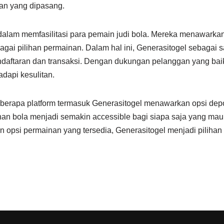
han yang dipasang.
lam memfasilitasi para pemain judi bola. Mereka menawarkan 
gai pilihan permainan. Dalam hal ini, Generasitogel sebagai 
aftaran dan transaksi. Dengan dukungan pelanggan yang bai
dapi kesulitan.
berapa platform termasuk Generasitogel menawarkan opsi depo
uhan bola menjadi semakin accessible bagi siapa saja yang m
 opsi permainan yang tersedia, Generasitogel menjadi pilihan 