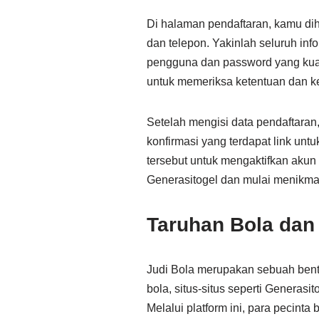
Di halaman pendaftaran, kamu dih
dan telepon. Yakinlah seluruh in
pengguna dan password yang kuat 
untuk memeriksa ketentuan dan k
Setelah mengisi data pendaftaran
konfirmasi yang terdapat link un
tersebut untuk mengaktifkan akun
Generasitogel dan mulai menikmat
Taruhan Bola da
Judi Bola merupakan sebuah bentu
bola, situs-situs seperti Generas
Melalui platform ini, para pecin