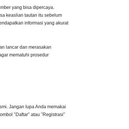
umber yang bisa dipercaya.
sa keaslian tautan itu sebelum
endapatkan informasi yang akurat
an lancar dan merasakan
 agar mematuhi prosedur
resmi. Jangan lupa Anda memakai
ombol "Daftar" atau "Registrasi"