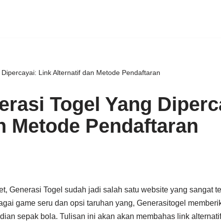
Dipercayai: Link Alternatif dan Metode Pendaftaran
rasi Togel Yang Diperca
an Metode Pendaftaran
net, Generasi Togel sudah jadi salah satu website yang sangat t
agai game seru dan opsi taruhan yang, Generasitogel member
an sepak bola. Tulisan ini akan akan membahas link alternati