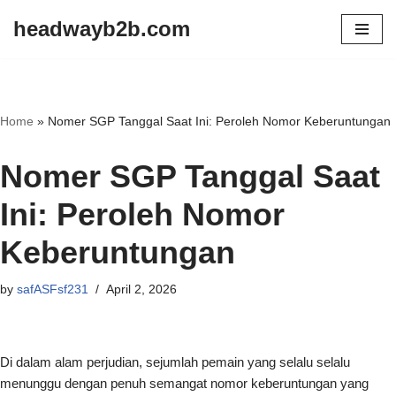
headwayb2b.com
Skip
to
content
Home
»
Nomer SGP Tanggal Saat Ini: Peroleh Nomor Keberuntungan
Nomer SGP Tanggal Saat
Ini: Peroleh Nomor
Keberuntungan
by
safASFsf231
April 2, 2026
Di dalam alam perjudian, sejumlah pemain yang selalu selalu
menunggu dengan penuh semangat nomor keberuntungan yang