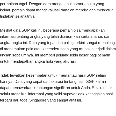
permainan togel. Dengan cara mengetahui nomor angka yang
keluar, pemain dapat mengevaluasi ramalan mereka dan mengatur
tindakan selanjutnya.
Melihat data SGP kali ini, beberapa pemain bisa mendapatkan
informasi tentang angka yang telah diumumkan serta analisis dari
angka-angka ini. Data yang tepat dan paling terkini sangat menolong
di menemukan pola atau kecenderungan yang mungkin terjadi dalam
undian sebelumnya. Ini memberi peluang lebih besar bagi pemain
untuk mendapatkan angka hoki yang akurasi.
Tidak lewatkan kesempatan untuk memantau hasil SGP setiap
harinya. Data yang cepat dan akurasi tentang hasil SGP kali ini
dapat menawarkan keuntungan signifikan untuk Anda. Selalu untuk
selalu mengikuti informasi yang valid supaya tidak ketinggalan hasil
terbaru dari togel Singapore yang sangat aktif ini.