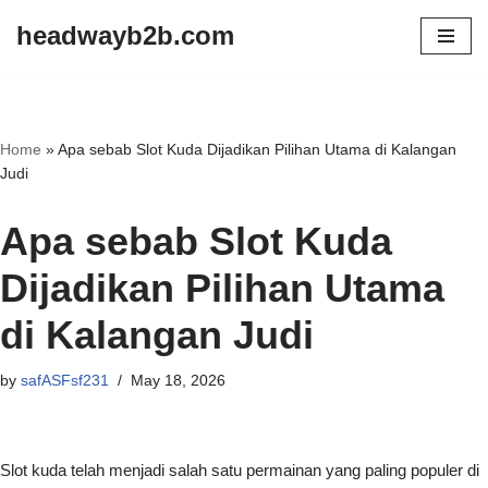
headwayb2b.com
Skip
to
content
Home
»
Apa sebab Slot Kuda Dijadikan Pilihan Utama di Kalangan
Judi
Apa sebab Slot Kuda
Dijadikan Pilihan Utama
di Kalangan Judi
by
safASFsf231
May 18, 2026
Slot kuda telah menjadi salah satu permainan yang paling populer di