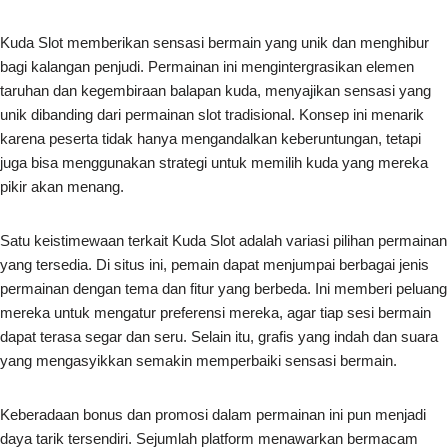
Kuda Slot memberikan sensasi bermain yang unik dan menghibur
bagi kalangan penjudi. Permainan ini mengintergrasikan elemen
taruhan dan kegembiraan balapan kuda, menyajikan sensasi yang
unik dibanding dari permainan slot tradisional. Konsep ini menarik
karena peserta tidak hanya mengandalkan keberuntungan, tetapi
juga bisa menggunakan strategi untuk memilih kuda yang mereka
pikir akan menang.
Satu keistimewaan terkait Kuda Slot adalah variasi pilihan permainan
yang tersedia. Di situs ini, pemain dapat menjumpai berbagai jenis
permainan dengan tema dan fitur yang berbeda. Ini memberi peluang
mereka untuk mengatur preferensi mereka, agar tiap sesi bermain
dapat terasa segar dan seru. Selain itu, grafis yang indah dan suara
yang mengasyikkan semakin memperbaiki sensasi bermain.
Keberadaan bonus dan promosi dalam permainan ini pun menjadi
daya tarik tersendiri. Sejumlah platform menawarkan bermacam