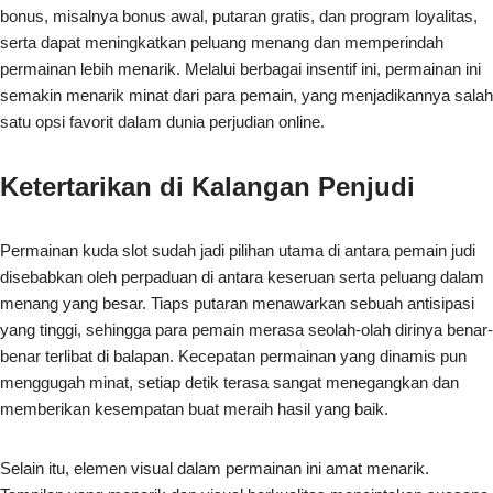
bonus, misalnya bonus awal, putaran gratis, dan program loyalitas,
serta dapat meningkatkan peluang menang dan memperindah
permainan lebih menarik. Melalui berbagai insentif ini, permainan ini
semakin menarik minat dari para pemain, yang menjadikannya salah
satu opsi favorit dalam dunia perjudian online.
Ketertarikan di Kalangan Penjudi
Permainan kuda slot sudah jadi pilihan utama di antara pemain judi
disebabkan oleh perpaduan di antara keseruan serta peluang dalam
menang yang besar. Tiaps putaran menawarkan sebuah antisipasi
yang tinggi, sehingga para pemain merasa seolah-olah dirinya benar-
benar terlibat di balapan. Kecepatan permainan yang dinamis pun
menggugah minat, setiap detik terasa sangat menegangkan dan
memberikan kesempatan buat meraih hasil yang baik.
Selain itu, elemen visual dalam permainan ini amat menarik.