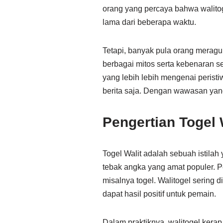
orang yang percaya bahwa walito
lama dari beberapa waktu.
Tetapi, banyak pula orang meraguk
berbagai mitos serta kebenaran s
yang lebih lebih mengenai peristi
berita saja. Dengan wawasan yan
Pengertian Togel 
Togel Walit adalah sebuah istila
tebak angka yang amat populer. P
misalnya togel. Walitogel sering
dapat hasil positif untuk pemain.
Dalam praktiknya, walitogel kerap