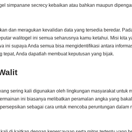
gel simpanane secrecy kebaikan atau bahkan maupun dipengaruh
an dan meragukan kevalidan data yang tersedia beredar. Pada t
eputar walitogel ini semua seharusnya kamu ketahui. Misi kit
wa ini supaya Anda semua bisa mengidentifikasi antara informa
g tepat, Anda dapatlah membuat keputusan yang bijak.
Walit
h yang sering kali digunakan oleh lingkungan masyarakat untu
ermainan ini biasanya melibatkan peramalan angka yang bakal 
 dipersepsikan sebagai cara untuk mencoba peruntungan dalam
 kali di kaitkan dengan kepercayaan serta mitos tertentu yang