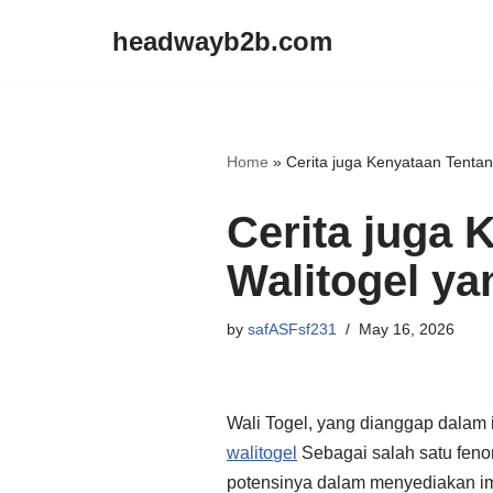
headwayb2b.com
Skip
to
content
Home
»
Cerita juga Kenyataan Tenta
Cerita juga
Walitogel y
by
safASFsf231
May 16, 2026
Wali Togel, yang dianggap dalam i
walitogel
Sebagai salah satu feno
potensinya dalam menyediakan im