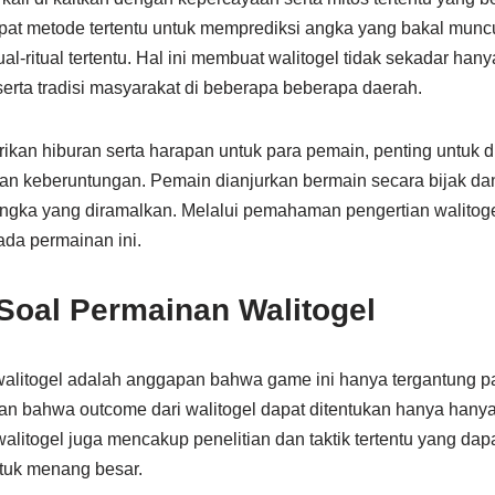
pat metode tertentu untuk memprediksi angka yang bakal munc
ual-ritual tertentu. Hal ini membuat walitogel tidak sekadar ha
serta tradisi masyarakat di beberapa beberapa daerah.
an hiburan serta harapan untuk para pemain, penting untuk dii
n keberuntungan. Pemain dianjurkan bermain secara bijak dan 
ngka yang diramalkan. Melalui pemahaman pengertian walitoge
ada permainan ini.
Soal Permainan Walitogel
 walitogel adalah anggapan bahwa game ini hanya tergantung 
an bahwa outcome dari walitogel dapat ditentukan hanya hany
walitogel juga mencakup penelitian dan taktik tertentu yang d
tuk menang besar.