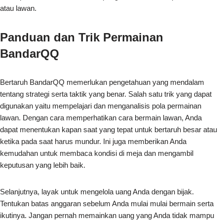
atau lawan.
Panduan dan Trik Permainan
BandarQQ
Bertaruh BandarQQ memerlukan pengetahuan yang mendalam
tentang strategi serta taktik yang benar. Salah satu trik yang dapat
digunakan yaitu mempelajari dan menganalisis pola permainan
lawan. Dengan cara memperhatikan cara bermain lawan, Anda
dapat menentukan kapan saat yang tepat untuk bertaruh besar atau
ketika pada saat harus mundur. Ini juga memberikan Anda
kemudahan untuk membaca kondisi di meja dan mengambil
keputusan yang lebih baik.
Selanjutnya, layak untuk mengelola uang Anda dengan bijak.
Tentukan batas anggaran sebelum Anda mulai mulai bermain serta
ikutinya. Jangan pernah memainkan uang yang Anda tidak mampu