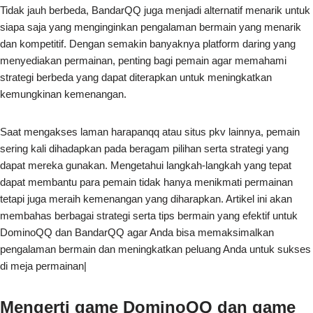
Tidak jauh berbeda, BandarQQ juga menjadi alternatif menarik untuk
siapa saja yang menginginkan pengalaman bermain yang menarik
dan kompetitif. Dengan semakin banyaknya platform daring yang
menyediakan permainan, penting bagi pemain agar memahami
strategi berbeda yang dapat diterapkan untuk meningkatkan
kemungkinan kemenangan.
Saat mengakses laman harapanqq atau situs pkv lainnya, pemain
sering kali dihadapkan pada beragam pilihan serta strategi yang
dapat mereka gunakan. Mengetahui langkah-langkah yang tepat
dapat membantu para pemain tidak hanya menikmati permainan
tetapi juga meraih kemenangan yang diharapkan. Artikel ini akan
membahas berbagai strategi serta tips bermain yang efektif untuk
DominoQQ dan BandarQQ agar Anda bisa memaksimalkan
pengalaman bermain dan meningkatkan peluang Anda untuk sukses
di meja permainan|
Mengerti game DominoQQ dan game