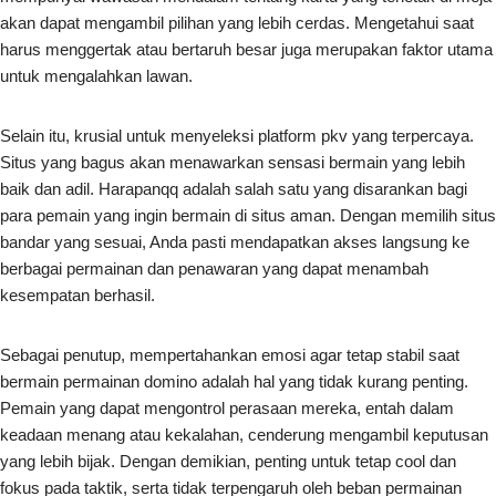
akan dapat mengambil pilihan yang lebih cerdas. Mengetahui saat
harus menggertak atau bertaruh besar juga merupakan faktor utama
untuk mengalahkan lawan.
Selain itu, krusial untuk menyeleksi platform pkv yang terpercaya.
Situs yang bagus akan menawarkan sensasi bermain yang lebih
baik dan adil. Harapanqq adalah salah satu yang disarankan bagi
para pemain yang ingin bermain di situs aman. Dengan memilih situs
bandar yang sesuai, Anda pasti mendapatkan akses langsung ke
berbagai permainan dan penawaran yang dapat menambah
kesempatan berhasil.
Sebagai penutup, mempertahankan emosi agar tetap stabil saat
bermain permainan domino adalah hal yang tidak kurang penting.
Pemain yang dapat mengontrol perasaan mereka, entah dalam
keadaan menang atau kekalahan, cenderung mengambil keputusan
yang lebih bijak. Dengan demikian, penting untuk tetap cool dan
fokus pada taktik, serta tidak terpengaruh oleh beban permainan