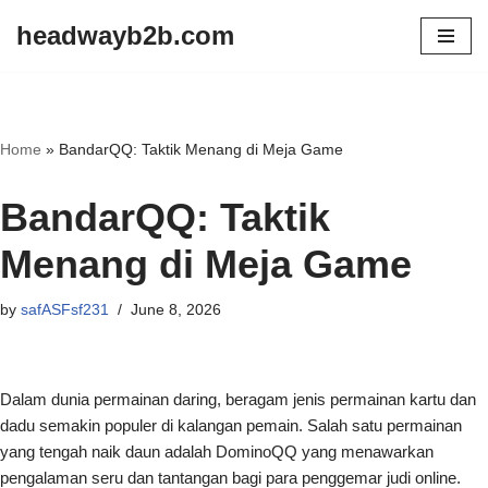
headwayb2b.com
Skip
to
content
Home
»
BandarQQ: Taktik Menang di Meja Game
BandarQQ: Taktik
Menang di Meja Game
by
safASFsf231
June 8, 2026
Dalam dunia permainan daring, beragam jenis permainan kartu dan
dadu semakin populer di kalangan pemain. Salah satu permainan
yang tengah naik daun adalah DominoQQ yang menawarkan
pengalaman seru dan tantangan bagi para penggemar judi online.