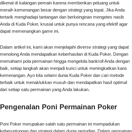
dikenal di kalangan pemain karena memberikan peluang untuk
meraih kemenangan besar dengan strategi yang tepat. Jika Anda
tertarik menghadapi tantangan dan berkeinginan mengetes nasib
Anda di Kuda Poker, krusial untuk punya rencana yang efektif agar
dapat memenangkan game ini.
Dalam artikel ini, kami akan menjelajahi diverse strategi yang dapat
menolong Anda mendapatkan keberhasilan di Kuda Poker. Dengan
memahami pola permainan hingga mengelola bankroll Anda dengan
baik, setiap langkah akan menjadi kunci untuk meningkatkan kans
kemenangan. Ayo kita selami dunia Kuda Poker dan cari metode
terbaik untuk menaklukkan musuh dan mendapatkan hasil optimal
dari setiap satu permainan yang Anda lakukan.
Pengenalan Poni Permainan Poker
Poni Poker merupakan salah satu permainan ini mempadukan
keberuntungan dan strategi dalam dunia perjudian. Dalam permainan