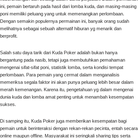
ini, pemain bertaruh pada hasil dari lomba kuda, dan masing-masing
poni memiliki peluang yang untuk memenangkan perlombaan.
Dengan semakin populernya permainan ini, banyak orang sudah
melihatnya sebagai sebuah alternatif hiburan yg menarik dan
berprofit.
Salah satu daya tarik dari Kuda Poker adalah bukan hanya
bergantung pada nasib, tetapi juga membutuhkan pemahaman
mengenai sifat-sifat poni, statistik lomba, serta kondisi tempat
perlombaan. Para pemain yang cermat dalam menganalisis
memeriksa segala faktor ini akan punya peluang lebih besar dalam
meraih kemenangan. Karena itu, pengetahuan yg dalam mengenai
dunia kuda dan lomba amat penting untuk menambah kesempatan
sukses.
Di samping itu, Kuda Poker juga memberikan kesempatan bagi
pemain untuk berinteraksi dengan rekan-rekan pecinta, entah secara
online maupun offline. Masyarakat ini seringkali sharing tips serta